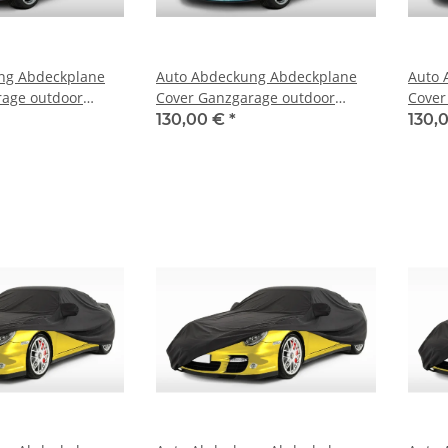
ng Abdeckplane
Auto Abdeckung Abdeckplane
Auto 
rage outdoor
Cover Ganzgarage outdoor
Cover
adillac Coupe de
Voyager für Cadillac CTS
Voyage
130,00 €
*
130,
5