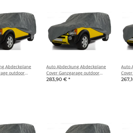
ng Abdeckplane
Auto Abdeckung Abdeckplane
Auto 
rage outdoor
Cover Ganzgarage outdoor
Cover
 Cadillac BLS
stormforce für Cadillac BLS
storm
283,90 €
*
267,
Station Wagon 2007