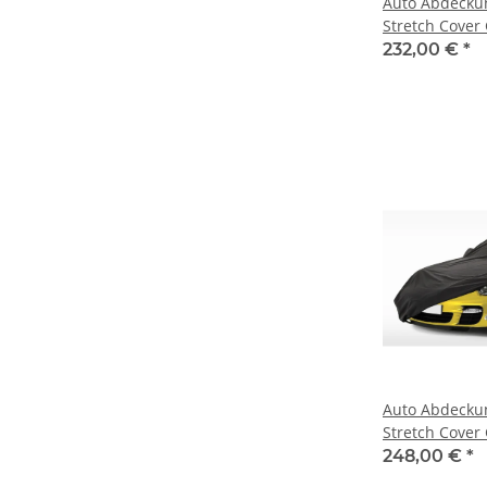
Auto Abdecku
Stretch Cover
indoor für Cad
232,00 €
*
2009
Auto Abdecku
Stretch Cover
indoor für Cad
248,00 €
*
1999