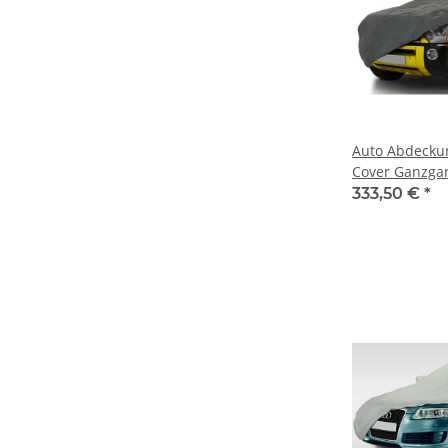
Auto Abdecku
Cover Ganzga
stormforce für
333,50 €
*
1999