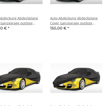
Abdeckung Abdeckplane
Auto Abdeckung Abdeckplane
 Ganzgarage outdoor
Cover Ganzgarage outdoor
r für Cadillac Seville
Voyager für Cadillac SRX
00 €
*
150,00 €
*