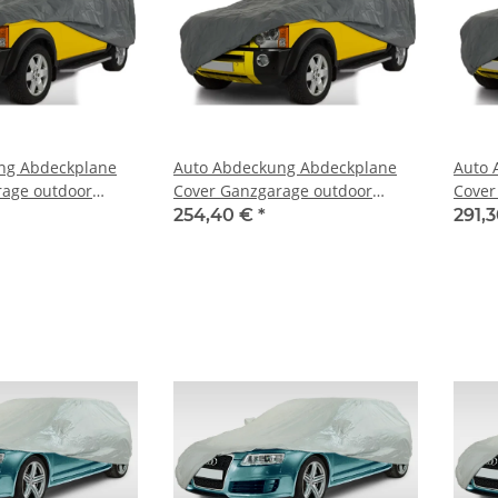
ng Abdeckplane
Auto Abdeckung Abdeckplane
Auto 
rage outdoor
Cover Ganzgarage outdoor
Cover
 Cadillac Escalade
stormforce für Cadillac Seville
storm
254,40 €
*
291,