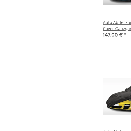
Auto Abdecku
Cover Ganzga
Voyager für C
147,00 €
*
Ville 1977-200