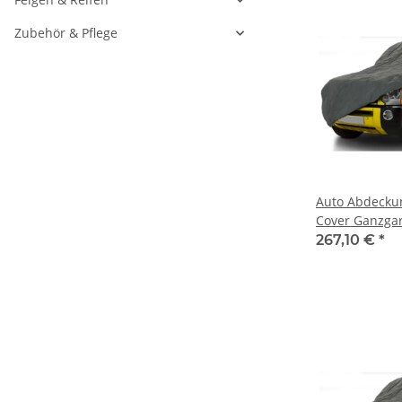
Zubehör & Pflege
Auto Abdecku
Cover Ganzga
stormforce für
267,10 €
*
2005-2009