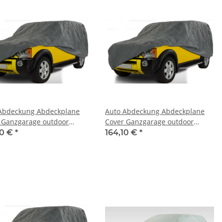
Abdeckung Abdeckplane
Auto Abdeckung Abdeckplane
 Ganzgarage outdoor
Cover Ganzgarage outdoor
force für Cadillac CTS
stormforce für Cadillac Escalade
10 €
*
164,10 €
*
1999