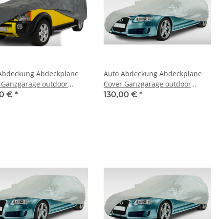
Abdeckung Abdeckplane
Auto Abdeckung Abdeckplane
 Ganzgarage outdoor
Cover Ganzgarage outdoor
force für Cadillac SRX
Voyager für Cadillac BLS 2005-
30 €
*
130,00 €
*
2009)