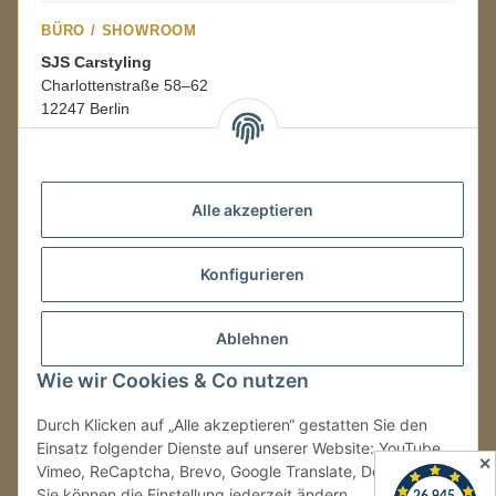
BÜRO / SHOWROOM
SJS Carstyling
Charlottenstraße 58–62
12247 Berlin
Mo.–Fr.
08:00–16:00 Uhr
Alle akzeptieren
LAGER / RETOUREN
Konfigurieren
Packmonster Fulfillment
SJS Carstyling Lager
Gewerbepark 1
Ablehnen
02694 Malschwitz
Wie wir Cookies & Co nutzen
Retouren ausschließlich an diese Adresse.
Abholungen nur nach Terminvereinbarung.
Durch Klicken auf „Alle akzeptieren“ gestatten Sie den
Einsatz folgender Dienste auf unserer Website: YouTube,
✕
Vimeo, ReCaptcha, Brevo, Google Translate, Doofinder.
Tel.:
+49 (0) 30 36417228
Sie können die Einstellung jederzeit ändern
E-Mail:
info@sjs-carstyling.com