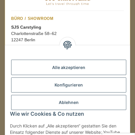
BÜRO / SHOWROOM
SJS Carstyling
Charlottenstraße 58–62
12247 Berlin
Mo.–Fr.
08:00–16:00 Uhr
Alle akzeptieren
LAGER / RETOUREN
Konfigurieren
Packmonster Fulfillment
SJS Carstyling Lager
Gewerbepark 1
Ablehnen
02694 Malschwitz
Wie wir Cookies & Co nutzen
Retouren ausschließlich an diese Adresse.
Abholungen nur nach Terminvereinbarung.
Durch Klicken auf „Alle akzeptieren“ gestatten Sie den
Einsatz folgender Dienste auf unserer Website: YouTube,