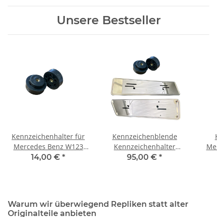
Unsere Bestseller
Kennzeichenhalter für
Kennzeichenblende
Mercedes Benz W123
Kennzeichenhalter
Me
SL107 W116 W114 W115
Chrom Set für Mercedes
L
14,00 €
*
95,00 €
*
W108 W109
R107 W123 W114 W115
W116 W108 W109 W110
W111 W112
Warum wir überwiegend Repliken statt alter
Originalteile anbieten