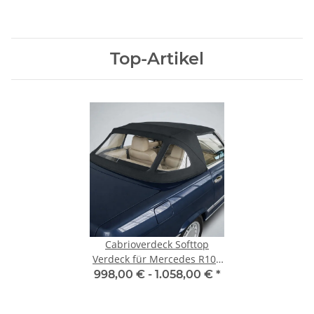
Top-Artikel
Cabrioverdeck Softtop
Verdeck für Mercedes R107
280SL–560SL 1971–1989
998,00 € -
1.058,00 €
*
Sonnenland Stoff