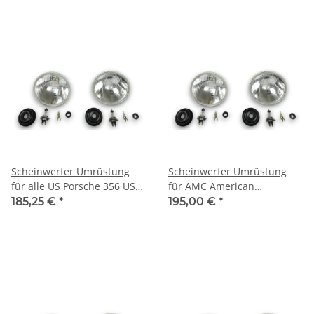
Scheinwerfer Umrüstung
Scheinwerfer Umrüstung
für alle US Porsche 356 US-
für AMC American
Modelle auf EU-Norm für
Ambassador US-Modell auf
185,25 €
*
195,00 €
*
TÜV
EU-Norm für TÜV