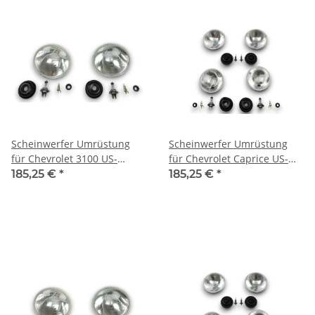
Scheinwerfer Umrüstung
Scheinwerfer Umrüstung
für Chevrolet 3100 US-
für Chevrolet Caprice US-
Modelle auf EU-Norm für
Modelle auf EU-Norm für
185,25 €
*
185,25 €
*
TÜV
TÜV