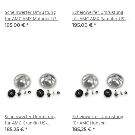
Scheinwerfer Umrüstung
Scheinwerfer Umrüstung
für AMC AMX Matador US-
für AMC AMX Rambler US-
Modelle auf EU-Norm für
Modelle auf EU-Norm für
195,00 €
*
195,00 €
*
TÜV
TÜV
Scheinwerfer Umrüstung
Scheinwerfer Umrüstung
für AMC Gramlin US-
für AMC Hudson
Modelle auf EU-Norm für
185,25 €
*
185,25 €
*