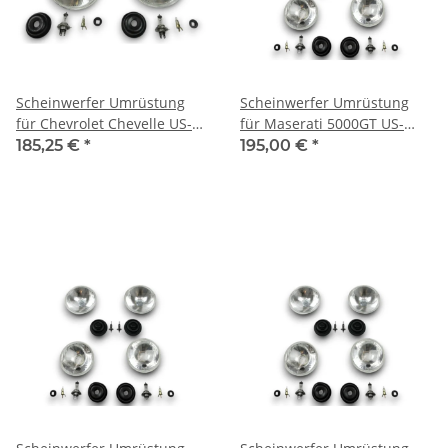
Scheinwerfer Umrüstung
Scheinwerfer Umrüstung
für Chevrolet Chevelle US-
für Maserati 5000GT US-
Modelle auf EU-Norm für
Modelle auf EU-Norm für
185,25 €
*
195,00 €
*
TÜV
TÜV