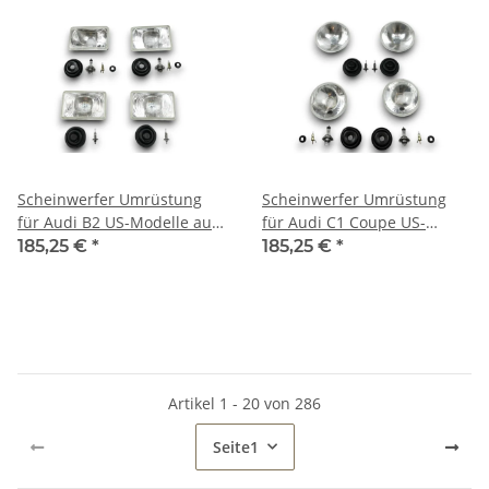
Scheinwerfer Umrüstung
Scheinwerfer Umrüstung
für Audi B2 US-Modelle auf
für Audi C1 Coupe US-
EU-Norm für TÜV
Modelle auf EU-Norm für
185,25 €
*
185,25 €
*
TÜV
Artikel 1 - 20 von 286
Seite
1