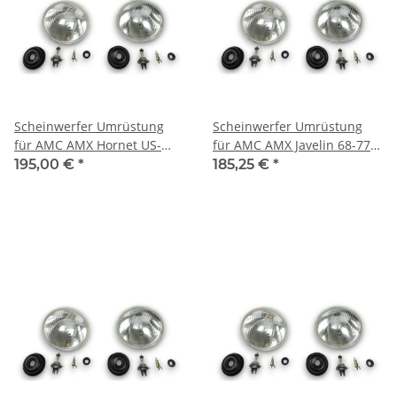
Scheinwerfer Umrüstung
Scheinwerfer Umrüstung
für AMC AMX Hornet US-
für AMC AMX Javelin 68-77
Modelle auf EU-Norm für
US-Modelle auf EU-Norm für
195,00 €
*
185,25 €
*
TÜV
TÜV