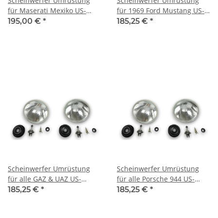
Scheinwerfer Umrüstung
Scheinwerfer Umrüstung
für Maserati Mexiko US-
für 1969 Ford Mustang US-
Modelle auf EU-Norm für
Modelle auf EU-Norm für
195,00 €
*
185,25 €
*
TÜV
TÜV
Scheinwerfer Umrüstung
Scheinwerfer Umrüstung
für alle GAZ & UAZ US-
für alle Porsche 944 US-
Modell auf EU-Norm für TÜV
Modelle auf EU-Norm für
185,25 €
*
185,25 €
*
TÜV