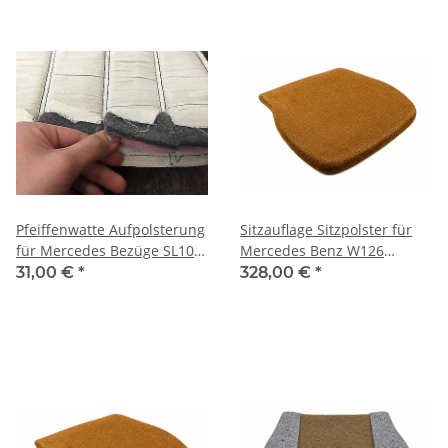
Pfeiffenwatte Aufpolsterung
Sitzauflage Sitzpolster für
für Mercedes Bezüge SL107
Mercedes Benz W126
W123 W114 W115 W109
Gummikokos
31,00 €
*
328,00 €
*
usw.