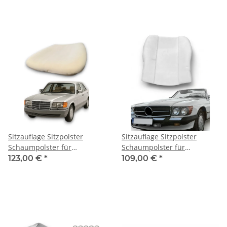
Sitzauflage Sitzpolster
Sitzauflage Sitzpolster
Schaumpolster für
Schaumpolster für
Mercedes Benz W126
Mercedes SL R107 W107 SLC
123,00 €
*
109,00 €
*