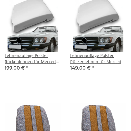
Lehnenauflage Polster
Lehnenauflage Polster
Rückenlehnen für Mercedes
Rückenlehnen für Mercedes
R107 ab1985
R107 C107 bis 1985
199,00 €
*
149,00 €
*