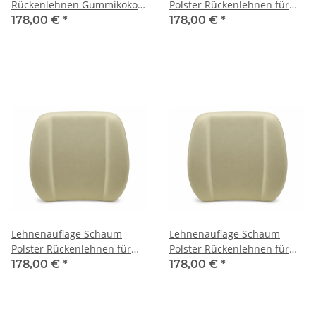
Rückenlehnen Gummikokos
Polster Rückenlehnen für
für Porsche 356-C (BT6 -C)
Porsche 356-A (AT2-BT5)
178,00 €
*
178,00 €
*
Lehnenauflage Schaum
Lehnenauflage Schaum
Polster Rückenlehnen für
Polster Rückenlehnen für
Porsche 356-B (BT5-C)
Porsche 356-C (BT6-C)
178,00 €
*
178,00 €
*