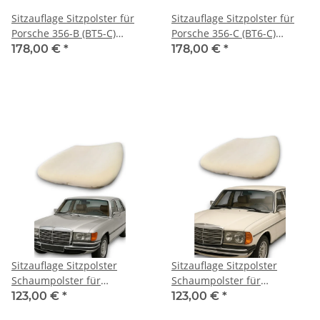
Sitzauflage Sitzpolster für
Sitzauflage Sitzpolster für
Porsche 356-B (BT5-C)
Porsche 356-C (BT6-C)
Gummikokos
Gummikokos
178,00 €
*
178,00 €
*
Sitzauflage Sitzpolster
Sitzauflage Sitzpolster
Schaumpolster für
Schaumpolster für
Mercedes Benz W116
Mercedes Benz W123 C123
123,00 €
*
123,00 €
*
S123