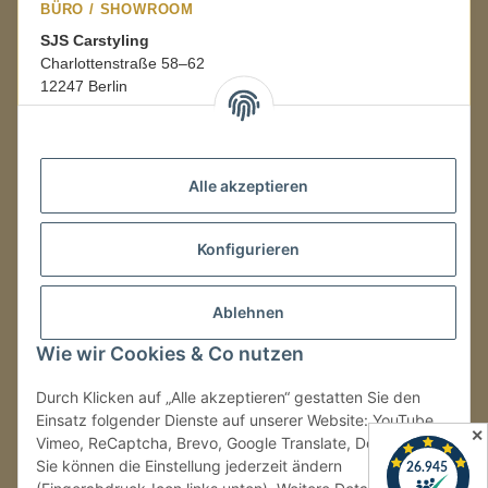
BÜRO / SHOWROOM
SJS Carstyling
Charlottenstraße 58–62
12247 Berlin
Mo.–Fr.
08:00–16:00 Uhr
Alle akzeptieren
LAGER / RETOUREN
Konfigurieren
Packmonster Fulfillment
SJS Carstyling Lager
Gewerbepark 1
Ablehnen
02694 Malschwitz
Wie wir Cookies & Co nutzen
Retouren ausschließlich an diese Adresse.
Abholungen nur nach Terminvereinbarung.
Durch Klicken auf „Alle akzeptieren“ gestatten Sie den
Einsatz folgender Dienste auf unserer Website: YouTube,
✕
Vimeo, ReCaptcha, Brevo, Google Translate, Doofinder.
Tel.:
+49 (0) 30 36417228
Sie können die Einstellung jederzeit ändern
E-Mail:
info@sjs-carstyling.com