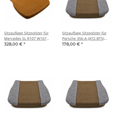
Sitzauflage Sitzpolster für
Sitzauflage Sitzpolster für
Mercedes SL R107 W107
Porsche 356-A (AT2-BT5)
Gummikokos
Gummikokos
328,00 €
*
178,00 €
*