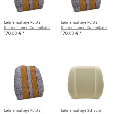
Lehnenauflage Polster
Lehnenauflage Polster
Rückenlehnen Gummikokos
Rückenlehnen Gummikokos
für Porsche 356-A (AT2-BT5)
für Porsche 356-B (BT5 -C)
178,00 €
*
178,00 €
*
Lehnenauflage Polster
Lehnenauflage Schaum