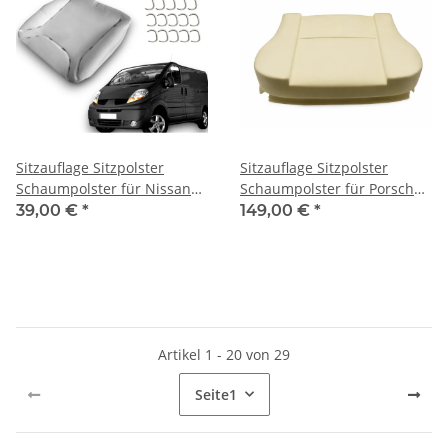
Sitzauflage Sitzpolster
Sitzauflage Sitzpolster
Schaumpolster für Nissan
Schaumpolster für Porsche
Primastar 2002 - 2016 mit
356-A (AT2-BT5)
39,00 €
*
149,00 €
*
Klammern
Artikel 1 - 20 von 29
Seite
1