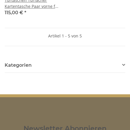
Türtaschen Türfächer
Kartentasche Paar vorne für
Mercedes W114 W115
115,00 €
*
Artikel 1 - 5 von 5
Kategorien
Newsletter Abonnieren