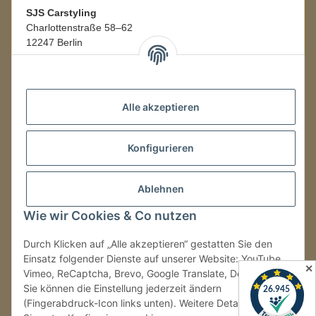
SJS Carstyling
Charlottenstraße 58–62
12247 Berlin
Mo.–Fr.
08:00–16:00 Uhr
Alle akzeptieren
LAGER / RETOUREN
Konfigurieren
Packmonster Fulfillment
SJS Carstyling Lager
Gewerbepark 1
Ablehnen
02694 Malschwitz
Wie wir Cookies & Co nutzen
Retouren ausschließlich an diese Adresse.
Abholungen nur nach Terminvereinbarung.
Durch Klicken auf „Alle akzeptieren“ gestatten Sie den
Einsatz folgender Dienste auf unserer Website: YouTube,
✕
Vimeo, ReCaptcha, Brevo, Google Translate, Doofinder.
Tel.:
+49 (0) 30 36417228
Sie können die Einstellung jederzeit ändern
E-Mail:
info@sjs-carstyling.com
(Fingerabdruck-Icon links unten). Weitere Details finden