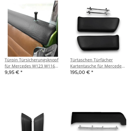
Türpin Türsicherungsknopf
Türtaschen Türfächer
für Mercedes W123 W116
Kartentasche für Mercedes
W114 W115 /8 schwarz
SL R107 W107 Paar
9,95 €
*
195,00 €
*
silber