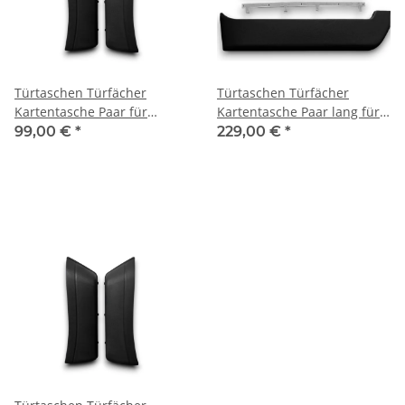
Türtaschen Türfächer
Türtaschen Türfächer
Kartentasche Paar für
Kartentasche Paar lang für
Mercedes Benz W123
Mercedes SL R107 W107
99,00 €
*
229,00 €
*