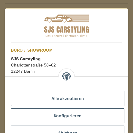
BÜRO / SHOWROOM
SJS Carstyling
Charlottenstraße 58–62
12247 Berlin
Mo.–Fr.
08:00–16:00 Uhr
Alle akzeptieren
LAGER / RETOUREN
Konfigurieren
Packmonster Fulfillment
SJS Carstyling Lager
Gewerbepark 1
Ablehnen