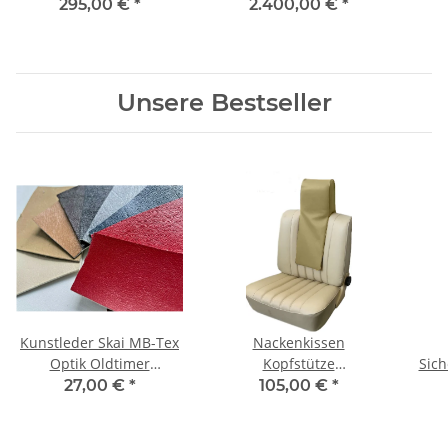
teilig hinten & vorne
Mercedes Benz W123
Seit
295,00 €
*
2.400,00 €
*
schwarz
Limousine grau
Me
Unsere Bestseller
Kunstleder Skai MB-Tex
Nackenkissen
Optik Oldtimer
Kopfstütze
Sich
Youngtimer für
NachrüstKopfstützen für
Gurt
27,00 €
*
105,00 €
*
Mercedes
Oldtimer
SL
W10
W12