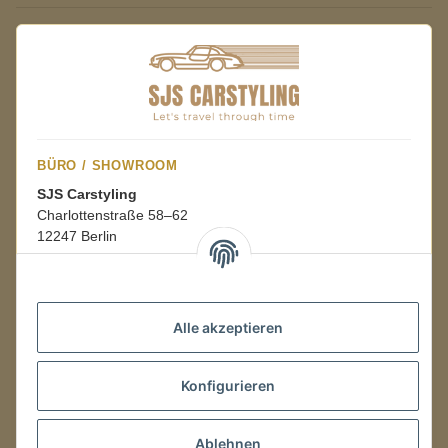
BÜRO / SHOWROOM
SJS Carstyling
Charlottenstraße 58–62
12247 Berlin
Mo.–Fr.
08:00–16:00 Uhr
Alle akzeptieren
LAGER / RETOUREN
Konfigurieren
Packmonster Fulfillment
SJS Carstyling Lager
Gewerbepark 1
Ablehnen