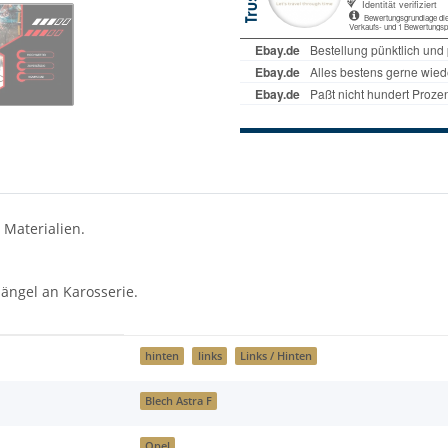
 Materialien.
ängel an Karosserie.
hinten
links
Links / Hinten
Blech Astra F
Opel