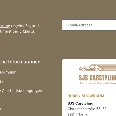
lärung
regelmäßig und
timent per E-Mail zu.
Newsletter Abonnieren
iche Informationen
-Formular
tz
e Geschäftsbedingungen
BÜRO / SHOWROOM
SJS Carstyling
m
Charlottenstraße 58–62
12247 Berlin