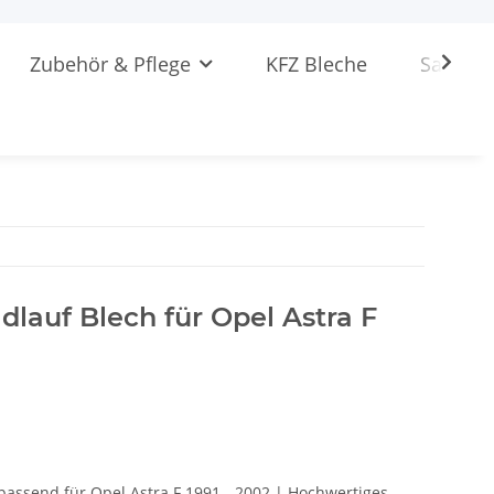
Zubehör & Pflege
KFZ Bleche
Sattlere
lauf Blech für Opel Astra F
 passend für Opel Astra F 1991 - 2002 | Hochwertiges