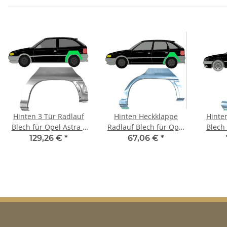
Hinten 3 Tür Radlauf
Hinten Heckklappe
Hinte
Blech für Opel Astra F
Radlauf Blech für Opel
Blech 
1991 - 2002 links
Astra F 1991 - 2002
199
129,26 €
*
67,06 €
*
links