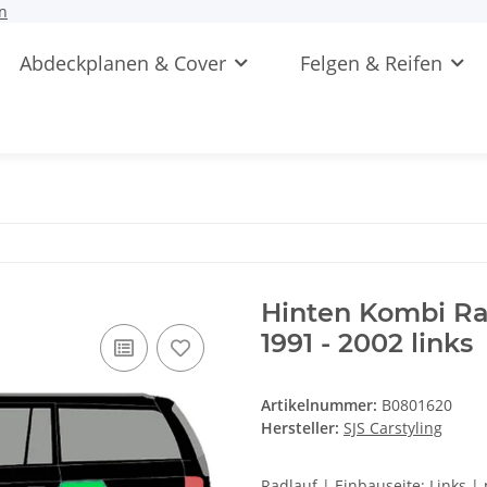
n
Abdeckplanen & Cover
Felgen & Reifen
Hinten Kombi Rad
1991 - 2002 links
Artikelnummer:
B0801620
Hersteller:
SJS Carstyling
Radlauf | Einbauseite: Links |