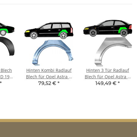
 Blech
Hinten Kombi Radlauf
Hinten 3 Tür Radlauf
 D 1972
Blech für Opel Astra G
Blech für Opel Astra G
s
1999 - 2009 links
1999 - 2009 links
*
79,52 €
*
149,49 €
*