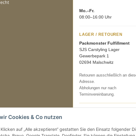
recht
Mo.–Fr.
08:00–16:00 Uhr
LAGER / RETOUREN
Packmonster Fulfillment
SJS Carstyling Lager
Gewerbepark 1
02694 Malschwitz
Retouren ausschließlich an dies
Adresse.
Abholungen nur nach
Terminvereinbarung.
Tel.:
+49 (0) 30 36417228
wir Cookies & Co nutzen
E-Mail:
info@sjs-carstyling.com
Klicken auf „Alle akzeptieren“ gestatten Sie den Einsatz folgender 
cha, Brevo, Google Translate, Doofinder. Sie können die Einstellung 