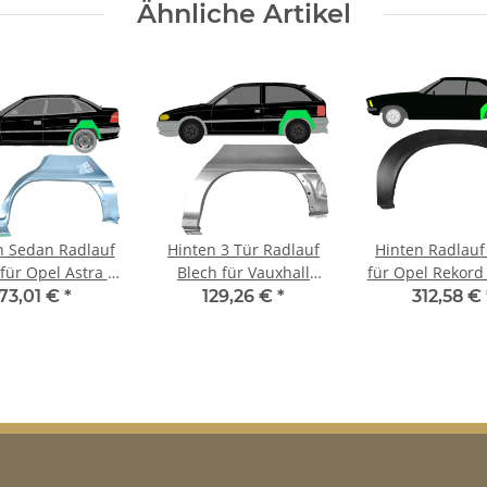
Ähnliche Artikel
n Sedan Radlauf
Hinten 3 Tür Radlauf
Hinten Radlauf
für Opel Astra F
Blech für Vauxhall
für Opel Rekord
1 - 2002 links
Astra F 1991 - 2002
- 1977 link
73,01 €
*
129,26 €
*
312,58 €
links