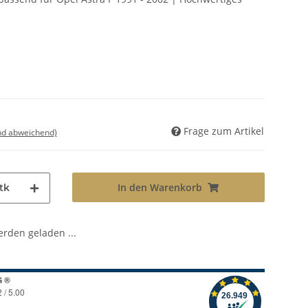
Frage zum Artikel
nd abweichend)
In den Warenkorb
tk
den geladen ...