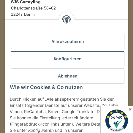
SJS Carstyling
Charlottenstraße 58–62
12247 Berlin
Mo.–Fr.
08:00–16:00 Uhr
Alle akzeptieren
LAGER / RETOUREN
Konfigurieren
Packmonster Fulfillment
SJS Carstyling Lager
Gewerbepark 1
Ablehnen
02694 Malschwitz
Wie wir Cookies & Co nutzen
Retouren ausschließlich an diese Adresse.
Abholungen nur nach Terminvereinbarung.
Durch Klicken auf „Alle akzeptieren“ gestatten Sie den
Einsatz folgender Dienste auf unserer Website: YouTube,
✕
Vimeo, ReCaptcha, Brevo, Google Translate, Doofinder.
Tel.:
+49 (0) 30 36417228
Sie können die Einstellung jederzeit ändern
E-Mail:
info@sjs-carstyling.com
(Fingerabdruck-Icon links unten). Weitere Details finden
Sie unter
Konfigurieren
und in unserer