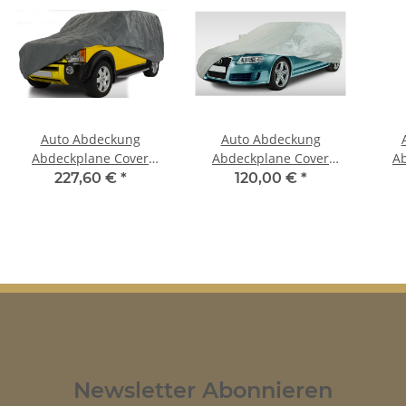
Auto Abdeckung
Auto Abdeckung
Abdeckplane Cover
Abdeckplane Cover
A
Ganzgarage outdoor
Ganzgarage outdoor
G
227,60 €
*
120,00 €
*
stormforce für Ford
Voyager für Ford Cortina
Saha
Cortina MK2
MK2
Newsletter Abonnieren