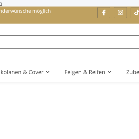
n
nderwünsche möglich
kplanen & Cover
Felgen & Reifen
Zube