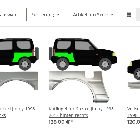
gauswahl
Sortierung
Artikel pro Seite
Suzuki Jimny 1998 –
Kotflügel für Suzuki Jimny 1998 –
Volls
nks
2018 hinten rechts
1998 
128,00 €
*
120,