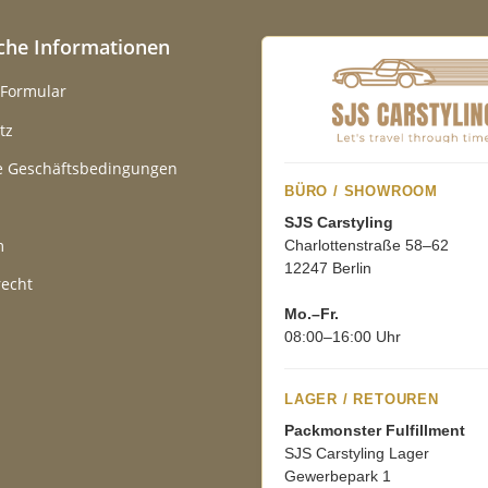
iche Informationen
-Formular
tz
e Geschäftsbedingungen
BÜRO / SHOWROOM
SJS Carstyling
m
Charlottenstraße 58–62
12247 Berlin
recht
Mo.–Fr.
08:00–16:00 Uhr
LAGER / RETOUREN
Packmonster Fulfillment
SJS Carstyling Lager
Gewerbepark 1