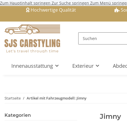
Zum Hauptinhalt springen
Zur Suche springen
Zum Menü springe
Hochwertige Qualität
So
Innenausstattung
Exterieur
Abdec
Startseite
Artikel mit Fahrzeugmodell: Jimny
Jimny
Kategorien