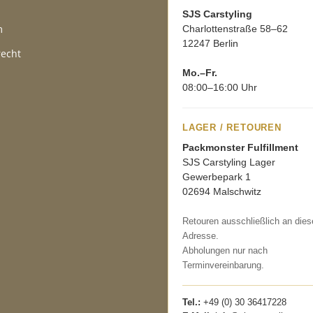
SJS Carstyling
m
Charlottenstraße 58–62
12247 Berlin
recht
Mo.–Fr.
08:00–16:00 Uhr
LAGER / RETOUREN
Packmonster Fulfillment
SJS Carstyling Lager
Gewerbepark 1
02694 Malschwitz
Retouren ausschließlich an dies
Adresse.
Abholungen nur nach
Terminvereinbarung.
Tel.:
+49 (0) 30 36417228