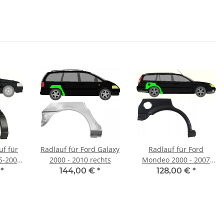
uf für
Radlauf für Ford Galaxy
Radlauf für Ford
5-2000
2000 - 2010 rechts
Mondeo 2000 - 2007
r)
Kombi rechts
€
*
144,00 €
*
128,00 €
*