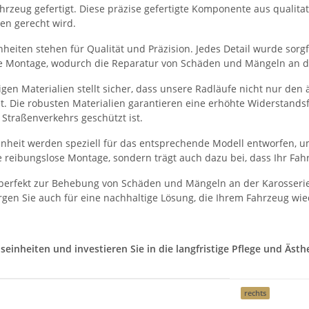
rzeug gefertigt. Diese präzise gefertigte Komponente aus qualitati
en gerecht wird.
eiten stehen für Qualität und Präzision. Jedes Detail wurde sorgfä
he Montage, wodurch die Reparatur von Schäden und Mängeln an der
en Materialien stellt sicher, dass unsere Radläufe nicht nur den
et. Die robusten Materialien garantieren eine erhöhte Widerstand
Straßenverkehrs geschützt ist.
heit werden speziell für das entsprechende Modell entworfen, um
 reibungslose Montage, sondern trägt auch dazu bei, dass Ihr Fah
perfekt zur Behebung von Schäden und Mängeln an der Karosserie
gen Sie auch für eine nachhaltige Lösung, die Ihrem Fahrzeug wie
nheiten und investieren Sie in die langfristige Pflege und Ästhet
rechts