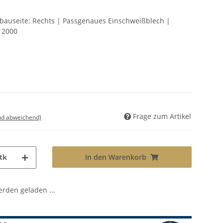
nbauseite: Rechts | Passgenaues Einschweißblech |
- 2000
Frage zum Artikel
nd abweichend)
In den Warenkorb
tk
den geladen ...