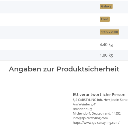
Galaxy
Ford
1995 - 2000
4,40 kg
1,80
kg
Angaben zur Produktsicherheit
EU-verantwortliche Person:
SJS CARSTYLING Inh. Herr Jassin Soh
Am Weinberg 41
Brandenburg
Michendorf, Deutschland, 14552
info@sjs-carstyling.com
https://www.sjs-carstyling.com/