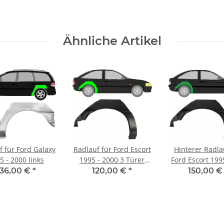
Ähnliche Artikel
f für Ford Galaxy
Radlauf für Ford Escort
Hinterer Radla
5 - 2000 links
1995 - 2000 3 Türer
Ford Escort 199
rechts
rechts (2 Tü
136,00 €
*
120,00 €
*
150,00 