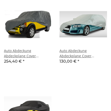
Auto Abdeckung
Auto Abdeckung
Abdeckplane Cover
Abdeckplane Cover
Ganzgarage outdoor
Ganzgarage outdoor
254,40 €
*
130,00 €
*
stormforce für Audi S8 ab
Voyager für Audi S8 1997
Baujahr 1997