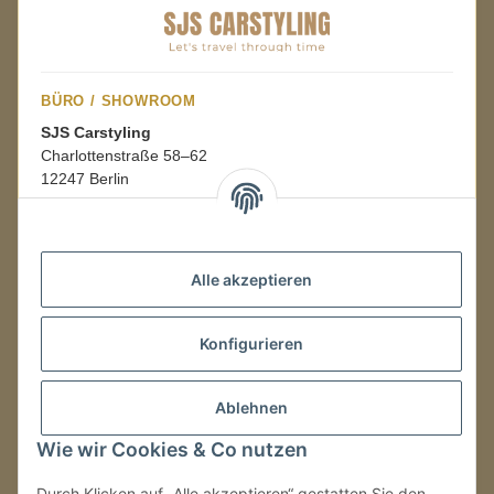
BÜRO / SHOWROOM
SJS Carstyling
Charlottenstraße 58–62
12247 Berlin
Mo.–Fr.
08:00–16:00 Uhr
Alle akzeptieren
LAGER / RETOUREN
Konfigurieren
Packmonster Fulfillment
SJS Carstyling Lager
Gewerbepark 1
Ablehnen
02694 Malschwitz
Wie wir Cookies & Co nutzen
Retouren ausschließlich an diese Adresse.
Abholungen nur nach Terminvereinbarung.
Durch Klicken auf „Alle akzeptieren“ gestatten Sie den