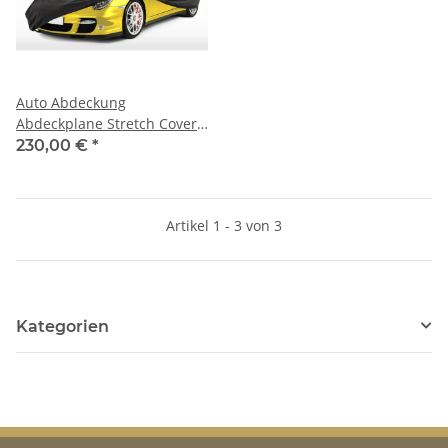
Auto Abdeckung
Abdeckplane Stretch Cover
Ganzgarage indoor für Audi
230,00 €
*
S8 1997
Artikel 1 - 3 von 3
Kategorien