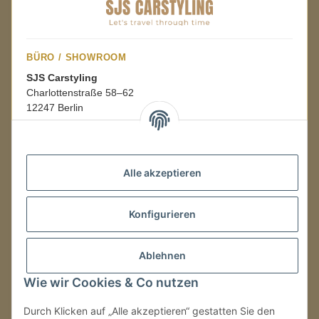
BÜRO / SHOWROOM
SJS Carstyling
Charlottenstraße 58–62
12247 Berlin
Mo.–Fr.
08:00–16:00 Uhr
Alle akzeptieren
LAGER / RETOUREN
Konfigurieren
Packmonster Fulfillment
SJS Carstyling Lager
Gewerbepark 1
Ablehnen
02694 Malschwitz
Wie wir Cookies & Co nutzen
Retouren ausschließlich an diese Adresse.
Abholungen nur nach Terminvereinbarung.
Durch Klicken auf „Alle akzeptieren“ gestatten Sie den