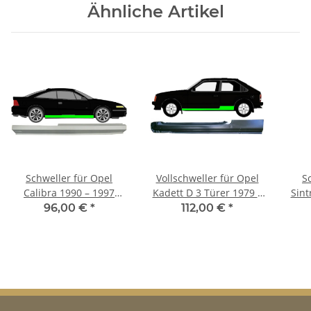
Ähnliche Artikel
Schweller für Opel
Vollschweller für Opel
S
Calibra 1990 – 1997
Kadett D 3 Türer 1979 –
Sint
rechts
1984 links
96,00 €
*
112,00 €
*