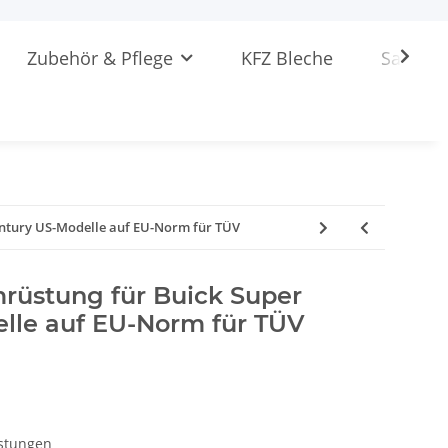
Zubehör & Pflege
KFZ Bleche
Sattlere
entury US-Modelle auf EU-Norm für TÜV
rüstung für Buick Super
lle auf EU-Norm für TÜV
stungen