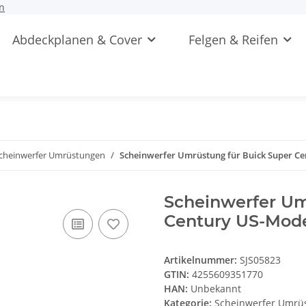
n
Abdeckplanen & Cover
Felgen & Reifen
cheinwerfer Umrüstungen
Scheinwerfer Umrüstung für Buick Super C
Scheinwerfer Um
Century US-Mode
Artikelnummer:
SJS05823
GTIN:
4255609351770
HAN:
Unbekannt
Kategorie:
Scheinwerfer Umrü