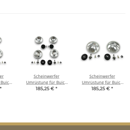
er
Scheinwerfer
Scheinwerfer
 Buick
Umrüstung für Buick
Umrüstung für Buick
LeSabre US-Modelle
Limited US-Modelle auf
*
185,25 €
*
185,25 €
*
 TÜV
auf EU-Norm für TÜV
EU-Norm für TÜV