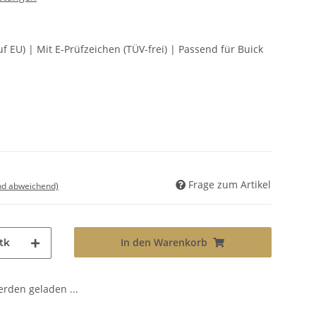
f EU) | Mit E-Prüfzeichen (TÜV-frei) | Passend für Buick
Frage zum Artikel
nd abweichend)
In den Warenkorb
tk
den geladen ...