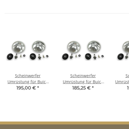
Scheinwerfer
Scheinwerfer
S
Umrüstung für Buick
Umrüstung für Buick
Umrüst
Serie 90 US-Modelle
Roadmaster US-
US-M
195,00 €
*
185,25 €
*
auf EU-Norm für TÜV
Modelle auf EU-Norm
N
für TÜV