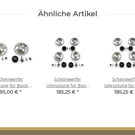
Ähnliche Artikel
cheinwerfer
Scheinwerfer
Scheinwerf
ung für Buick V8
Umrüstung für Buick
Umrüstung für
odelle auf EU-
Skylark US-Modelle auf
GS 400 US-Modelle auf
195,00 €
*
185,25 €
*
185,25 €
orm für TÜV
EU-Norm für TÜV
EU-Norm für