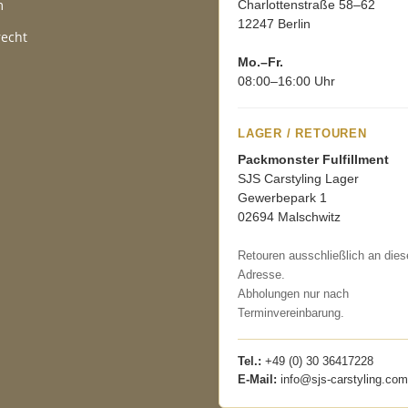
m
Charlottenstraße 58–62
12247 Berlin
recht
Mo.–Fr.
08:00–16:00 Uhr
LAGER / RETOUREN
Packmonster Fulfillment
SJS Carstyling Lager
Gewerbepark 1
02694 Malschwitz
Retouren ausschließlich an dies
Adresse.
Abholungen nur nach
Terminvereinbarung.
Tel.:
+49 (0) 30 36417228
E-Mail:
info@sjs-carstyling.com