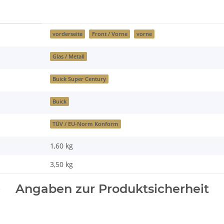
vorderseite
Front / Vorne
vorne
Glas / Metall
Buick Super Century
Buick
TÜV / EU-Norm Konform
1,60 kg
3,50
kg
Angaben zur Produktsicherheit