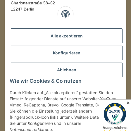
Charlottenstraße 58–62
12247 Berlin
Mo.–Fr.
08:00–16:00 Uhr
Alle akzeptieren
LAGER / RETOUREN
Konfigurieren
Packmonster Fulfillment
SJS Carstyling Lager
Gewerbepark 1
Ablehnen
02694 Malschwitz
Wie wir Cookies & Co nutzen
Retouren ausschließlich an diese Adresse.
Abholungen nur nach Terminvereinbarung.
Durch Klicken auf „Alle akzeptieren“ gestatten Sie den
Einsatz folgender Dienste auf unserer Website: YouTube,
✕
Vimeo, ReCaptcha, Brevo, Google Translate, Doofinder.
Tel.:
+49 (0) 30 36417228
Sie können die Einstellung jederzeit ändern
E-Mail:
info@sjs-carstyling.com
(Fingerabdruck-Icon links unten). Weitere Details finden
Sie unter
Konfigurieren
und in unserer
Datenschutzerklärung
.