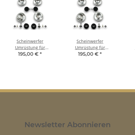
Scheinwerfer
Scheinwerfer
Umrüstung für
Umrüstung für
Oldsmobile Delmont US-
Oldsmobile 98 US-
Ol
195,00 €
*
195,00 €
*
Modelle auf EU-Norm
Modelle auf EU-Norm
Mod
für TÜV
für TÜV
Newsletter Abonnieren