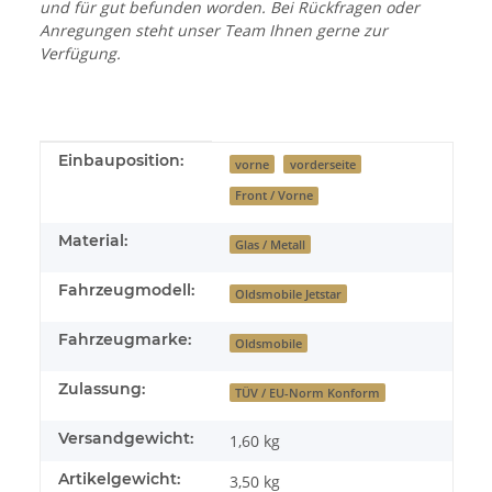
und für gut befunden worden. Bei Rückfragen oder
Anregungen steht unser Team Ihnen gerne zur
Verfügung.
Produkteigenschaft
Wert
Einbauposition:
vorne
vorderseite
Front / Vorne
Material:
Glas / Metall
Fahrzeugmodell:
Oldsmobile Jetstar
Fahrzeugmarke:
Oldsmobile
Zulassung:
TÜV / EU-Norm Konform
Versandgewicht:
1,60 kg
Artikelgewicht:
3,50
kg