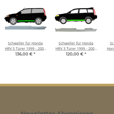
Schweller für Honda
Schweller für Honda
Sc
HRV 5 Türer 1999 - 2006
HRV 3 Türer 1999 - 2006
Hon
links
links
136,00 €
*
120,00 €
*
Newsletter Abonnieren