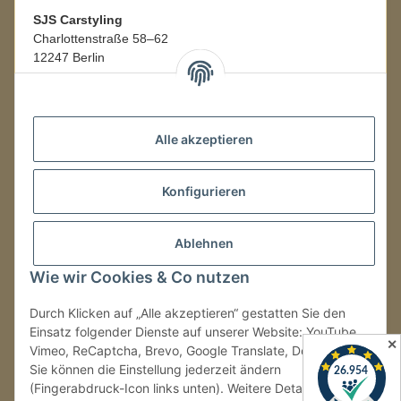
SJS Carstyling
Charlottenstraße 58–62
12247 Berlin
Mo.–Fr.
08:00–16:00 Uhr
Alle akzeptieren
LAGER / RETOUREN
Konfigurieren
Packmonster Fulfillment
SJS Carstyling Lager
Gewerbepark 1
Ablehnen
02694 Malschwitz
Wie wir Cookies & Co nutzen
Retouren ausschließlich an diese Adresse.
Abholungen nur nach Terminvereinbarung.
Durch Klicken auf „Alle akzeptieren“ gestatten Sie den
Einsatz folgender Dienste auf unserer Website: YouTube,
✕
Vimeo, ReCaptcha, Brevo, Google Translate, Doofinder.
Tel.:
+49 (0) 30 36417228
Sie können die Einstellung jederzeit ändern
E-Mail:
info@sjs-carstyling.com
(Fingerabdruck-Icon links unten). Weitere Details finden