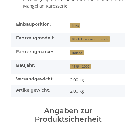
Mängel an Karosserie.
Produkteigenschaft
Wert
Einbauposition:
links
Fahrzeugmodell:
Blech Hrv symmetrisch
Fahrzeugmarke:
Honda
Baujahr:
1999 - 2006
Versandgewicht:
2,00 kg
Artikelgewicht:
2,00
kg
Angaben zur
Produktsicherheit