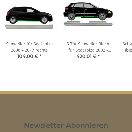
Schweller für Seat Ibiza
5 Tür Schweller Blech
Schw
2008 – 2017 rechts
für Seat Ibiza 2002 -
Ibi
2008 rechts
104,00 €
*
420,01 €
*
Newsletter Abonnieren