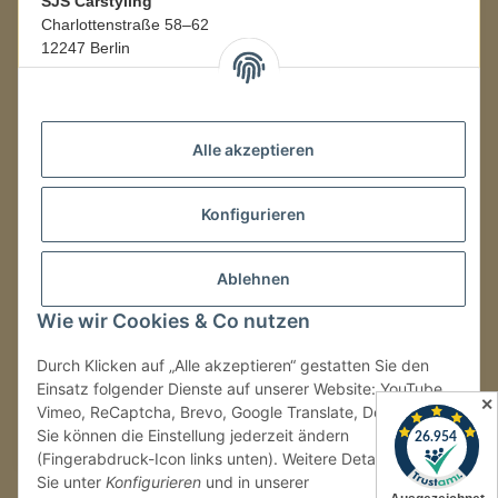
SJS Carstyling
Charlottenstraße 58–62
12247 Berlin
Mo.–Fr.
08:00–16:00 Uhr
Alle akzeptieren
LAGER / RETOUREN
Konfigurieren
Packmonster Fulfillment
SJS Carstyling Lager
Gewerbepark 1
Ablehnen
02694 Malschwitz
Wie wir Cookies & Co nutzen
Retouren ausschließlich an diese Adresse.
Abholungen nur nach Terminvereinbarung.
Durch Klicken auf „Alle akzeptieren“ gestatten Sie den
Einsatz folgender Dienste auf unserer Website: YouTube,
✕
Vimeo, ReCaptcha, Brevo, Google Translate, Doofinder.
Tel.:
+49 (0) 30 36417228
Sie können die Einstellung jederzeit ändern
E-Mail:
info@sjs-carstyling.com
(Fingerabdruck-Icon links unten). Weitere Details finden
Sie unter
Konfigurieren
und in unserer