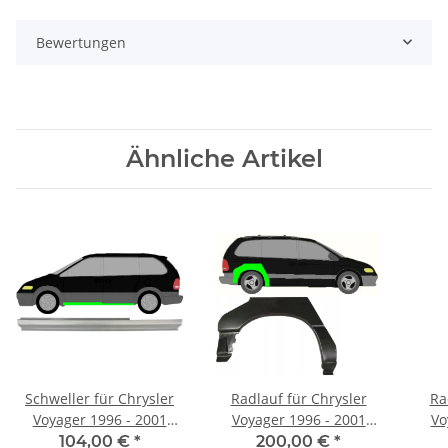
Bewertungen
Ähnliche Artikel
Schweller für Chrysler
Radlauf für Chrysler
Ra
Voyager 1996 - 2001
Voyager 1996 - 2001
Vo
links
rechts
104,00 €
*
200,00 €
*