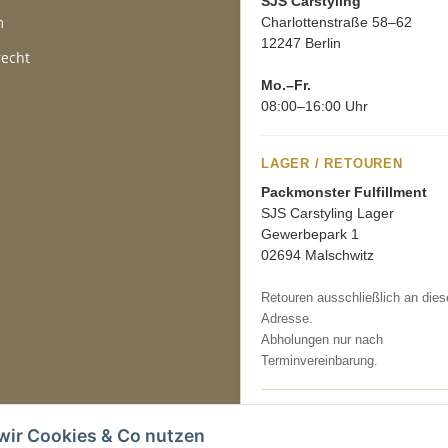
SJS Carstyling
m
Charlottenstraße 58–62
12247 Berlin
recht
Mo.–Fr.
08:00–16:00 Uhr
LAGER / RETOUREN
Packmonster Fulfillment
SJS Carstyling Lager
Gewerbepark 1
02694 Malschwitz
Retouren ausschließlich an dies
Adresse.
Abholungen nur nach
Terminvereinbarung.
Tel.:
+49 (0) 30 36417228
wir Cookies & Co nutzen
E-Mail:
info@sjs-carstyling.com