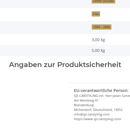
unten Ducato
Fiat
1994 - 2006
3,00 kg
5,00
kg
Angaben zur Produktsicherheit
EU-verantwortliche Person:
SJS CARSTYLING Inh. Herr Jassin Soh
Am Weinberg 41
Brandenburg
Michendorf, Deutschland, 14552
info@sjs-carstyling.com
https://www.sjs-carstyling.com/