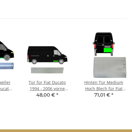
eller
Tür für Fiat Ducato
Hinten Tür Medium
Ducato
1994 - 2006 vorne
Hoch Blech für Fiat
echts
rechts
Ducato 1994 - 2006
*
48,00 €
*
71,01 €
*
rechts