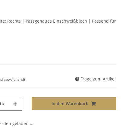
ite: Rechts | Passgenaues Einschweißblech | Passend für
Frage zum Artikel
nd abweichend)
In den Warenkorb
tk
den geladen ...