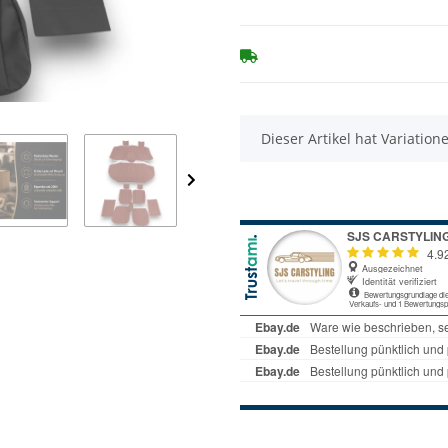
x
Dieser Artikel hat Variatio