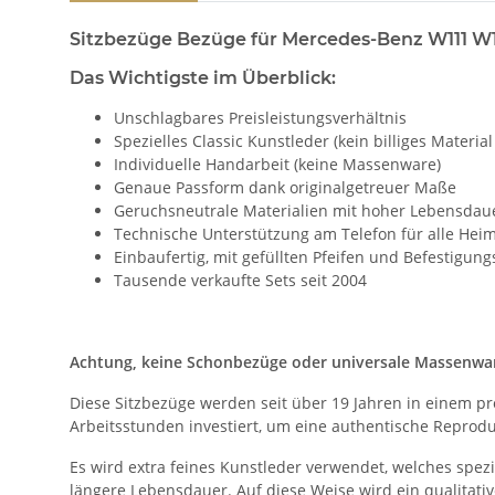
Sitzbezüge Bezüge für Mercedes-Benz W111 W1
Das Wichtigste im Überblick:
Unschlagbares Preisleistungsverhältnis
Spezielles Classic Kunstleder (kein billiges Material
Individuelle Handarbeit (keine Massenware)
Genaue Passform dank originalgetreuer Maße
Geruchsneutrale Materialien mit hoher Lebensdau
Technische Unterstützung am Telefon für alle Hei
Einbaufertig, mit gefüllten Pfeifen und Befestigu
Tausende verkaufte Sets seit 2004
Achtung, keine Schonbezüge oder universale Massenware
Diese Sitzbezüge werden seit über 19 Jahren in einem pr
Arbeitsstunden investiert, um eine authentische Reprodu
Es wird extra feines Kunstleder verwendet, welches spezie
längere Lebensdauer. Auf diese Weise wird ein qualitat