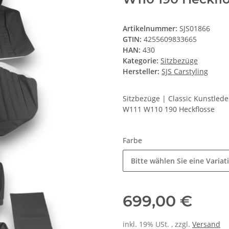
Artikelnummer:
SJS01866
GTIN:
4255609833665
HAN:
430
Kategorie:
Sitzbezüge
Hersteller:
SJS Carstyling
Sitzbezüge | Classic Kunstled
W111 W110 190 Heckflosse
Farbe
Bitte wählen Sie eine Variat
699,00 €
inkl. 19% USt. , zzgl.
Versand