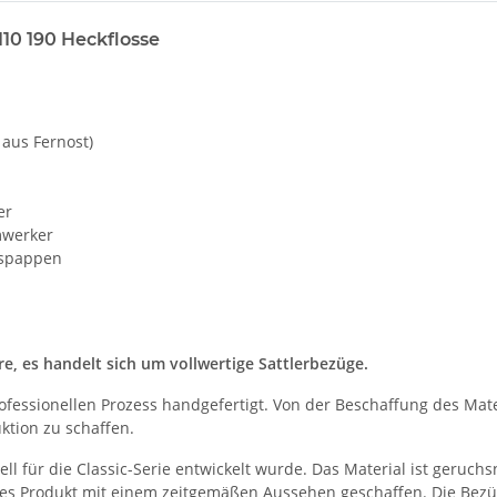
10 190 Heckflosse
 aus Fernost)
er
mwerker
ngspappen
, es handelt sich um vollwertige Sattlerbezüge.
ofessionellen Prozess handgefertigt. Von der Beschaffung des Mat
ktion zu schaffen.
ll für die Classic-Serie entwickelt wurde. Das Material ist geruchs
ives Produkt mit einem zeitgemäßen Aussehen geschaffen. Die Bez