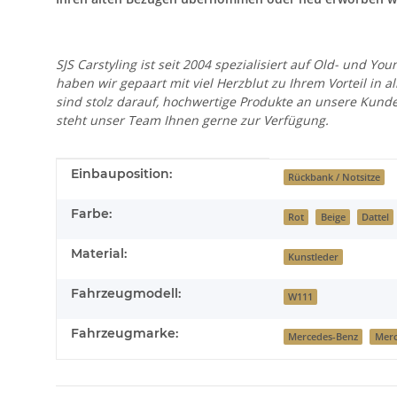
SJS Carstyling ist seit 2004 spezialisiert auf Old- und
haben wir gepaart mit viel Herzblut zu Ihrem Vorteil in 
sind stolz darauf, hochwertige Produkte an unsere Kund
steht unser Team Ihnen gerne zur Verfügung.
Produkteigenschaft
Wert
Einbauposition:
Rückbank / Notsitze
Farbe:
Rot
Beige
Dattel
Material:
Kunstleder
Fahrzeugmodell:
W111
Fahrzeugmarke:
Mercedes-Benz
Merc