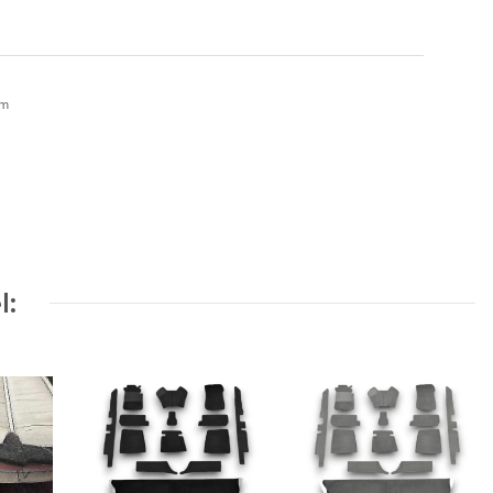
em
l: