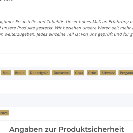
 Youngtimer Ersatzteile und Zubehör. Unser hohes Maß an Erfahrung
all unsere Produkte gesteckt. Wir beziehen unsere Waren seit mehr
en weiterzugeben. Jedes einzelne Teil ist von uns geprüft und fü
Blau
Braun
Dunkelgrün
Dunkelrot
Grau
Grün
Schwarz
Pergam
edes
Angaben zur Produktsicherheit