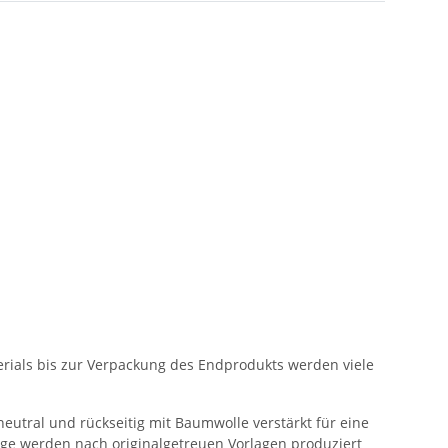
erials bis zur Verpackung des Endprodukts werden viele
neutral und rückseitig mit Baumwolle verstärkt für eine
üge werden nach originalgetreuen Vorlagen produziert