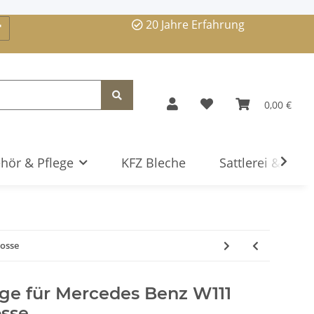
20 Jahre Erfahrung
0,00 €
hör & Pflege
KFZ Bleche
Sattlerei & Serv
losse
ge für Mercedes Benz W111
osse