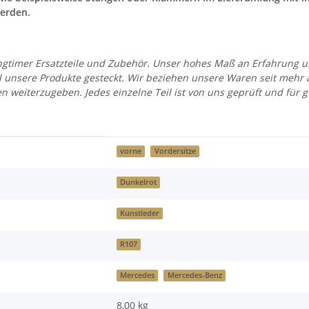
erden.
 Youngtimer Ersatzteile und Zubehör. Unser hohes Maß an Erfahrung
all unsere Produkte gesteckt. Wir beziehen unsere Waren seit mehr
en weiterzugeben. Jedes einzelne Teil ist von uns geprüft und fü
vorne
Vordersitze
Dunkelrot
Kunstleder
R107
Mercedes
Mercedes-Benz
8,00 kg