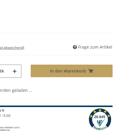
Frage zum Artikel
nd abweichend)
In den Warenkorb
tk
den geladen ...