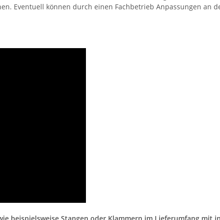
önnen. Eventuell können durch einen Fachbetrieb Anpassungen an 
l wie beispielsweise Stangen oder Klammern im Lieferumfang mit 