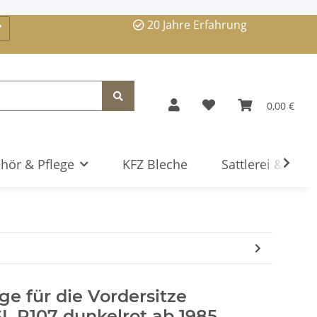
20 Jahre Erfahrung
0,00 €
hör & Pflege
KFZ Bleche
Sattlerei & Serv
e für die Vordersitze
L R107 dunkelrot ab 1985