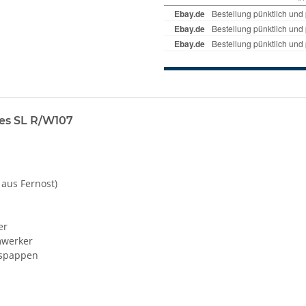
des SL R/W107
 aus Fernost)
er
mwerker
ngspappen