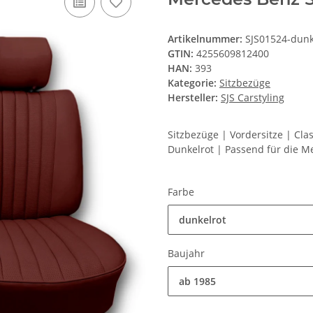
Artikelnummer:
SJS01524-dunk
GTIN:
4255609812400
HAN:
393
Kategorie:
Sitzbezüge
Hersteller:
SJS Carstyling
Sitzbezüge | Vordersitze | Cla
Dunkelrot | Passend für die M
Farbe
dunkelrot
Baujahr
ab 1985