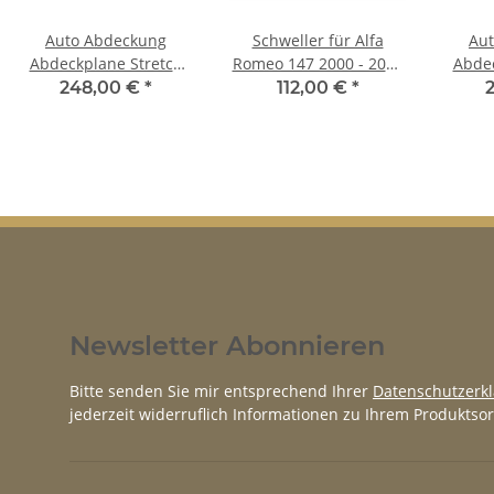
Auto Abdeckung
Schweller für Alfa
Au
Abdeckplane Stretch
Romeo 147 2000 - 2010
Abdec
Cover Ganzgarage
rechts
Cov
248,00 €
*
112,00 €
*
indoor für Alfa Romeo
indoo
Stelvio
166
Newsletter Abonnieren
Bitte senden Sie mir entsprechend Ihrer
Datenschutzerk
jederzeit widerruflich Informationen zu Ihrem Produktsor