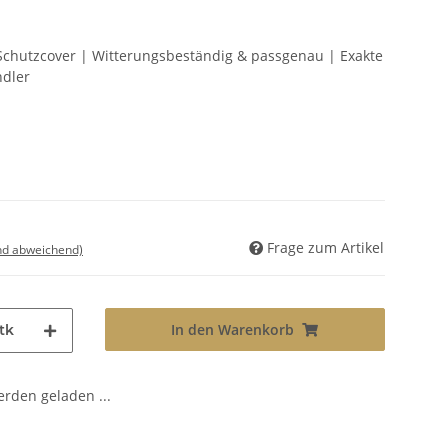
chutzcover | Witterungsbeständig & passgenau | Exakte
ndler
Frage zum Artikel
nd abweichend)
In den Warenkorb
tk
den geladen ...