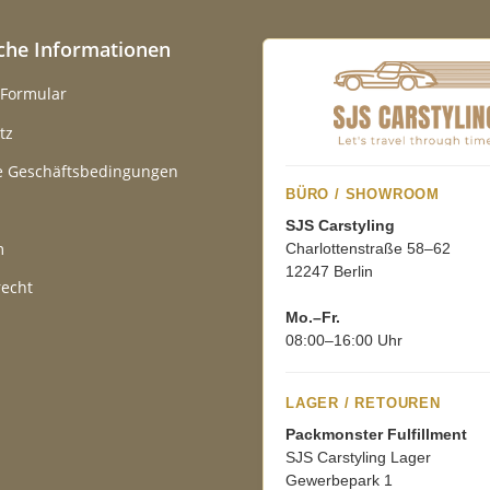
iche Informationen
-Formular
tz
e Geschäftsbedingungen
BÜRO / SHOWROOM
SJS Carstyling
m
Charlottenstraße 58–62
12247 Berlin
recht
Mo.–Fr.
08:00–16:00 Uhr
LAGER / RETOUREN
Packmonster Fulfillment
SJS Carstyling Lager
Gewerbepark 1