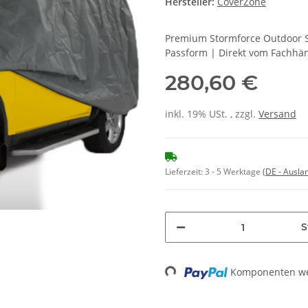
Hersteller:
CoverZone
Premium Stormforce Outdoor S
Passform | Direkt vom Fachhä
280,60 €
inkl. 19% USt. , zzgl.
Versand
Lieferzeit:
3 - 5 Werktage
(DE - Ausla
S
Loading...
Komponenten wer