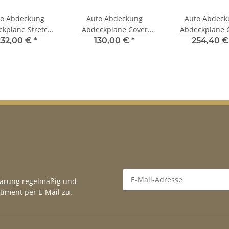
to Abdeckung
Auto Abdeckung
Auto Abdeck
kplane Stretch
Abdeckplane Cover
Abdeckplane 
er Ganzgarage
Ganzgarage outdoor
Ganzgarage ou
232,00 €
*
130,00 €
*
254,40 
r für Alfa Romeo
Voyager für für Alfa
stormforce für
, Alfa 6 & GT
Romeo 166, Alfa 6 & GT
Romeo Giuliett
lärung
regelmäßig und
timent per E-Mail zu.
Newsletter Abonnieren