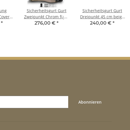
ung
Sicherheitsgurt Gurt
Sicherheitsgurt Gurt
Cover
Zweipunkt Chrom fï¿½r
Dreipunkt 45 cm beige
tdoor
Alfa Romeo Oldtimer
für Alfa Romeo
€
*
276,00 €
*
240,00 €
*
 Alfa
Set
Oldtimer Set
a 2010
Abonnieren