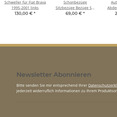
Schweller für Fiat Brava
Schonbezüge
Au
1995-2001 links
Sitzbezüge Bezüge Set
Abdec
für Fiat Brava
Cov
130,00 €
*
69,00 €
*
indoo
Newsletter Abonnieren
Bitte senden Sie mir entsprechend Ihrer
Datenschutzerk
jederzeit widerruflich Informationen zu Ihrem Produktsor