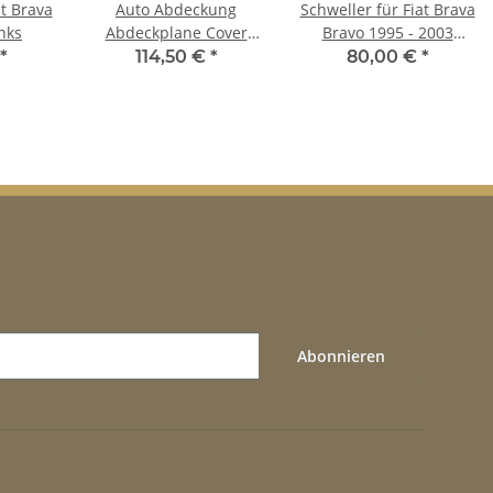
at Brava
Auto Abdeckung
Schweller für Fiat Brava
nks
Abdeckplane Cover
Bravo 1995 - 2003
Ganzgarage outdoor
rechts
*
114,50 €
*
80,00 €
*
Voyager für Fiat Brava
Abonnieren