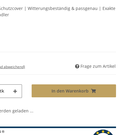
chutzcover | Witterungsbeständig & passgenau | Exakte
ndler
Frage zum Artikel
nd abweichend)
In den Warenkorb
tk
den geladen ...