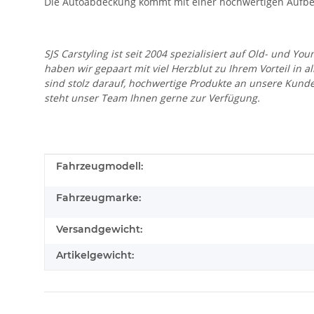
Die Autoabdeckung kommt mit einer hochwertigen Aufbe
SJS Carstyling ist seit 2004 spezialisiert auf Old- und
haben wir gepaart mit viel Herzblut zu Ihrem Vorteil in 
sind stolz darauf, hochwertige Produkte an unsere Kund
steht unser Team Ihnen gerne zur Verfügung.
Produkteigenschaft
Wert
Fahrzeugmodell:
Fahrzeugmarke:
Versandgewicht:
Artikelgewicht: