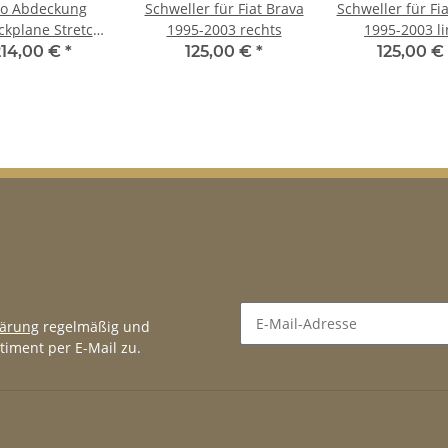
to Abdeckung
Schweller für Fiat Brava
Schweller für Fi
kplane Stretch
1995-2003 rechts
1995-2003 li
er Ganzgarage
214,00 €
*
125,00 €
*
125,00 €
r für Fiat Brava
lärung
regelmäßig und
timent per E-Mail zu.
Newsletter Abonnieren