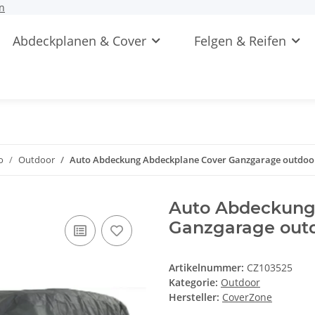
n
Abdeckplanen & Cover
Felgen & Reifen
o
Outdoor
Auto Abdeckung Abdeckplane Cover Ganzgarage outdoor 
Auto Abdeckung
Ganzgarage outdo
Artikelnummer:
CZ103525
Kategorie:
Outdoor
Hersteller:
CoverZone