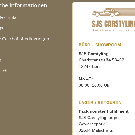
iche Informationen
-Formular
tz
e Geschäftsbedingungen
BÜRO / SHOWROOM
SJS Carstyling
m
Charlottenstraße 58–62
12247 Berlin
recht
Mo.–Fr.
08:00–16:00 Uhr
LAGER / RETOUREN
Packmonster Fulfillment
SJS Carstyling Lager
Gewerbepark 1
02694 Malschwitz