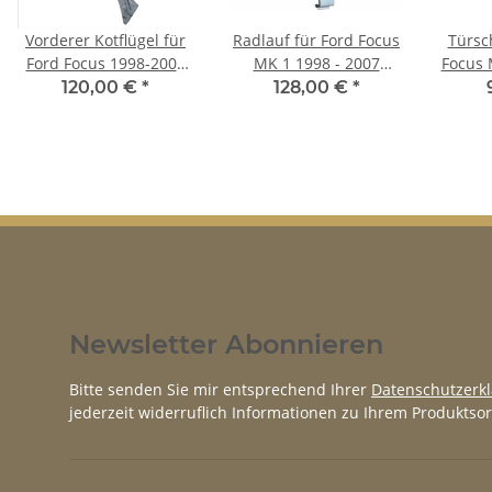
Vorderer Kotflügel für
Radlauf für Ford Focus
Türsc
Ford Focus 1998-2007
MK 1 1998 - 2007
Focus 
rechts
Limousine rechts
5
120,00 €
*
128,00 €
*
Newsletter Abonnieren
Bitte senden Sie mir entsprechend Ihrer
Datenschutzerk
jederzeit widerruflich Informationen zu Ihrem Produktsor