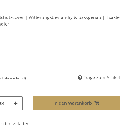
chutzcover | Witterungsbeständig & passgenau | Exakte
ndler
Frage zum Artikel
nd abweichend)
In den Warenkorb
tk
den geladen ...