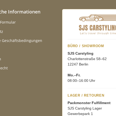
iche Informationen
-Formular
tz
e Geschäftsbedingungen
BÜRO / SHOWROOM
SJS Carstyling
m
Charlottenstraße 58–62
12247 Berlin
recht
Mo.–Fr.
08:00–16:00 Uhr
LAGER / RETOUREN
Packmonster Fulfillment
SJS Carstyling Lager
Gewerbepark 1