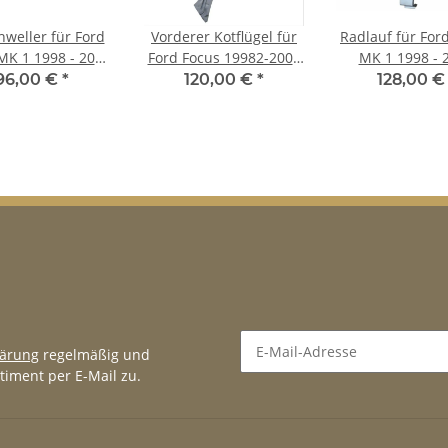
hweller für Ford
Vorderer Kotflügel für
Radlauf für For
MK 1 1998 - 2007
Ford Focus 19982-2007
MK 1 1998 - 
 Türer links
links
Limousine li
96,00 €
*
120,00 €
*
128,00 
lärung
regelmäßig und
timent per E-Mail zu.
Newsletter Abonnieren