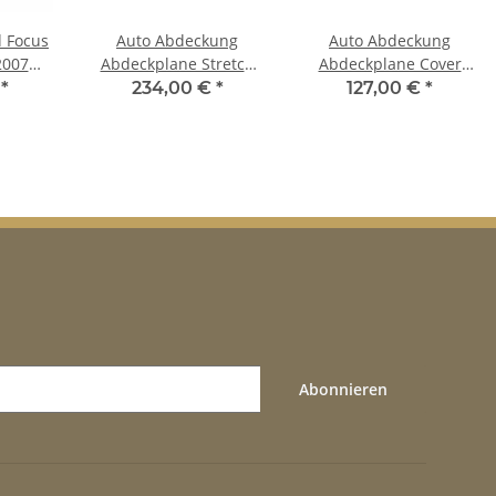
d Focus
Auto Abdeckung
Auto Abdeckung
2007
Abdeckplane Stretch
Abdeckplane Cover
nks
Cover Ganzgarage
Ganzgarage outdoor
€
*
234,00 €
*
127,00 €
*
indoor für Ford Focus
Voyager für Ford Focus
Estate 1998
1998-2004
Abonnieren