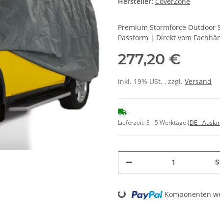
Hersteller:
CoverZone
Premium Stormforce Outdoor S
Passform | Direkt vom Fachhä
277,20 €
inkl. 19% USt. , zzgl.
Versand
Lieferzeit:
3 - 5 Werktage
(DE - Ausla
S
Loading...
Komponenten wer