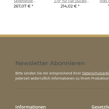
Seitenleiste
270° für Fiat Ducato
links
Heckleuchte Satz für
2006 - 2018 links
Fiat D
267,07 €
*
214,02 €
*
Fiat Ducato 2006 - 2018
links
Newsletter Abonnieren
Bitte senden Sie mir entsprechend Ihrer
Datenschutzerk
jederzeit widerruflich Informationen zu Ihrem Produktsor
Informationen
Gesetzl