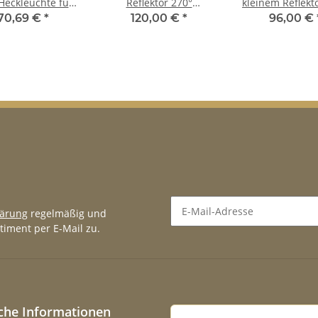
 Heckleuchte für
Reflektor 270°
kleinem Reflekt
ucato 2006 - 2018
Türöffnung für Fiat
Türöffnung für Fiat
70,69 €
*
120,00 €
*
96,00 €
links
Ducato 2006 - 2018
Ducato 2006 -
hinten links
hinten lin
lärung
regelmäßig und
timent per E-Mail zu.
Newsletter Abonnieren
iche Informationen