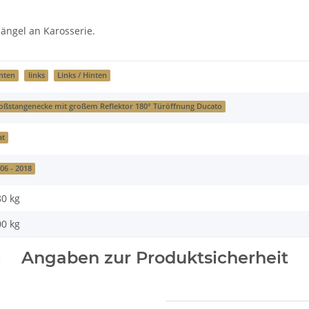
ängel an Karosserie.
nten
links
Links / Hinten
oßstangenecke mit großem Reflektor 180° Türöffnung Ducato
at
06 - 2018
80 kg
00
kg
Angaben zur Produktsicherheit