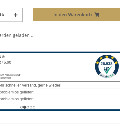
In den Warenkorb
tk
den geladen ...