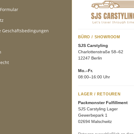
-Formular
tz
e Geschäftsbedingungen
BÜRO / SHOWROOM
SJS Carstyling
m
Charlottenstraße 58–62
12247 Berlin
recht
Mo.–Fr.
08:00–16:00 Uhr
LAGER / RETOUREN
Packmonster Fulfillment
SJS Carstyling Lager
Gewerbepark 1
02694 Malschwitz