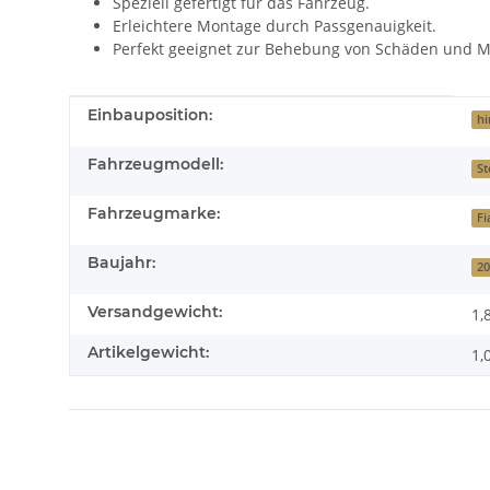
Speziell gefertigt für das Fahrzeug.
Erleichtere Montage durch Passgenauigkeit.
Perfekt geeignet zur Behebung von Schäden und M
Produkteigenschaft
Wert
Einbauposition:
hi
Fahrzeugmodell:
St
Fahrzeugmarke:
Fi
Baujahr:
20
Versandgewicht:
1,
Artikelgewicht:
1,