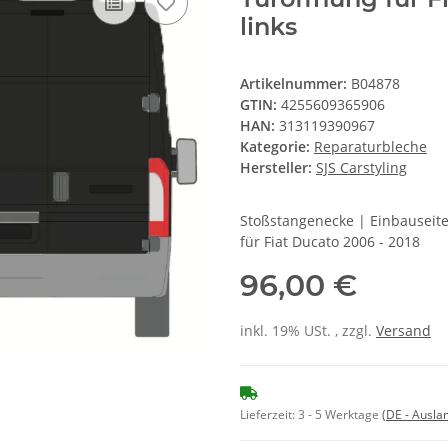
links
Artikelnummer:
B04878
GTIN:
4255609365906
HAN:
313119390967
Kategorie:
Reparaturbleche
Hersteller:
SJS Carstyling
Stoßstangenecke | Einbauseite
für Fiat Ducato 2006 - 2018
96,00 €
inkl. 19% USt. , zzgl.
Versand
Lieferzeit:
3 - 5 Werktage
(DE - Ausla