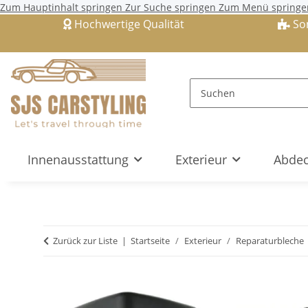
Zum Hauptinhalt springen
Zur Suche springen
Zum Menü springe
Hochwertige Qualität
So
Innenausstattung
Exterieur
Abdec
Zurück zur Liste
Startseite
Exterieur
Reparaturbleche