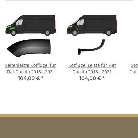
Seitenleiste Kotflügel für
Kotflügel Leiste für Fiat
Sto
Fiat Ducato 2018 - 2021
Ducato 2018 - 2021
Fiat
vorne links
vorne links
104,00 €
*
104,00 €
*