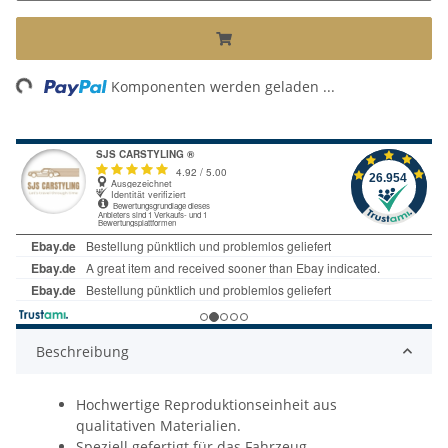
ing...
Komponenten werden geladen ...
Beschreibung
Hochwertige Reproduktionseinheit aus
qualitativen Materialien.
Speziell gefertigt für das Fahrzeug.