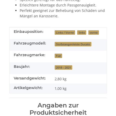
Erleichtere Montage durch Passgenauigkeit.
Perfekt geeignet zur Behebung von Schäden und
Mängel an Karosserie.
Produkteigenschaft
Wert
Einbauposition:
Links / Vorne
links
vorne
Fahrzeugmodell:
Stoßstangenleiste Ducato
Fahrzeugmarke:
Fiat
Baujahr:
2018 - 2021
Versandgewicht:
2,80 kg
Artikelgewicht:
1,00
kg
Angaben zur
Produktsicherheit