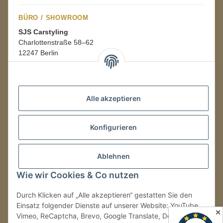
BÜRO / SHOWROOM
SJS Carstyling
Charlottenstraße 58–62
12247 Berlin
Mo.–Fr.
08:00–16:00 Uhr
Alle akzeptieren
LAGER / RETOUREN
Konfigurieren
Packmonster Fulfillment
SJS Carstyling Lager
Gewerbepark 1
Ablehnen
02694 Malschwitz
Wie wir Cookies & Co nutzen
Retouren ausschließlich an diese Adresse.
Abholungen nur nach Terminvereinbarung.
Durch Klicken auf „Alle akzeptieren“ gestatten Sie den
Einsatz folgender Dienste auf unserer Website: YouTube,
✕
Vimeo, ReCaptcha, Brevo, Google Translate, Doofinder.
Tel.:
+49 (0) 30 36417228