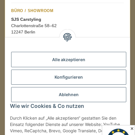
BÜRO / SHOWROOM
SJS Carstyling
Charlottenstraße 58–62
12247 Berlin
Mo.–Fr.
08:00–16:00 Uhr
Alle akzeptieren
LAGER / RETOUREN
Konfigurieren
Packmonster Fulfillment
SJS Carstyling Lager
Gewerbepark 1
Ablehnen
02694 Malschwitz
Wie wir Cookies & Co nutzen
Retouren ausschließlich an diese Adresse.
Abholungen nur nach Terminvereinbarung.
Durch Klicken auf „Alle akzeptieren“ gestatten Sie den
Einsatz folgender Dienste auf unserer Website: YouTube,
✕
Vimeo, ReCaptcha, Brevo, Google Translate, Doofinder.
Tel.:
+49 (0) 30 36417228