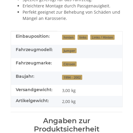
Erleichtere Montage durch Passgenauigkeit.
Perfekt geeignet zur Behebung von Schäden und
Mängel an Karosserie.
Produkteigenschaft
Wert
Einbauposition:
hinten
links
Links / Hinten
Fahrzeugmodell:
Jumper
Fahrzeugmarke:
Citroen
Baujahr:
1994 - 2002
Versandgewicht:
3,00 kg
Artikelgewicht:
2,00
kg
Angaben zur
Produktsicherheit