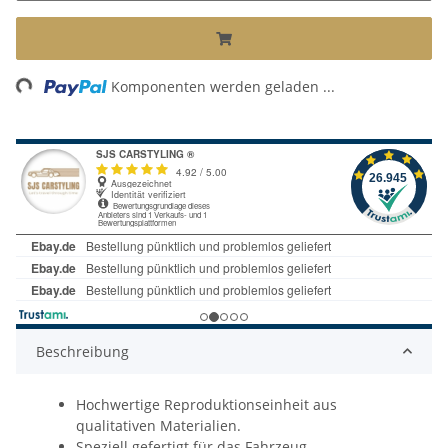
ing...
Komponenten werden geladen ...
Beschreibung
Hochwertige Reproduktionseinheit aus
qualitativen Materialien.
Speziell gefertigt für das Fahrzeug.