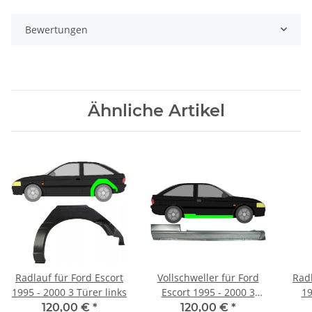
Bewertungen
Ähnliche Artikel
Radlauf für Ford Escort
Vollschweller für Ford
Radl
1995 - 2000 3 Türer links
Escort 1995 - 2000 3
19
Türer rechts
120,00 €
*
120,00 €
*