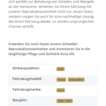
sich perfekt zur Behebung von Schäden und Mängeln
an der Karosserie. Verleihen Sie Ihrem Fahrzeug mit
unserer Reproduktionseinheit nicht nur neuen Glanz,
sondern sorgen Sie auch für eine nachhaltige Lösung,
die Ihrem Fahrzeug wieder zu seinem ursprünglichen
Charme verhilft.
Erwerben Sie noch heute unsere Schweller-
Reproduktionseinheiten und investieren Sie in die
langfristige Pflege und Ästhetik Ihres Kfz.
Produkteigenschaft
Wert
Einbauposition:
links
Fahrzeugmodell:
Fiesta
Fiesta MK 4
Fahrzeugmarke:
Ford
Baujahr:
1989 - 1997