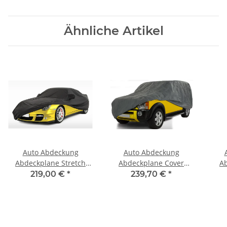
Ähnliche Artikel
Auto Abdeckung
Auto Abdeckung
Abdeckplane Stretch
Abdeckplane Cover
A
Cover Ganzgarage
Ganzgarage outdoor
Ga
219,00 €
*
239,70 €
*
indoor für Triumph
stormforce für Triumph
Vo
Acclaim
Acclaim
V