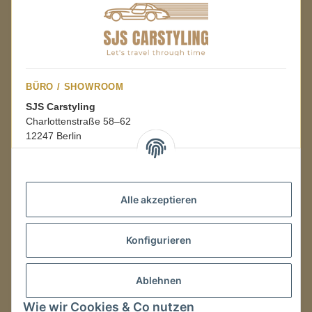
BÜRO / SHOWROOM
SJS Carstyling
Charlottenstraße 58–62
12247 Berlin
Mo.–Fr.
08:00–16:00 Uhr
Alle akzeptieren
LAGER / RETOUREN
Konfigurieren
Packmonster Fulfillment
SJS Carstyling Lager
Gewerbepark 1
Ablehnen
02694 Malschwitz
Wie wir Cookies & Co nutzen