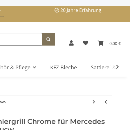
20 Jahre Erfahrung
0,00 €
hör & Pflege
KFZ Bleche
Sattlerei & Serv
usw.
hlergrill Chrome für Mercedes
usw.