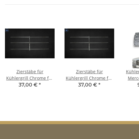
Zierstäbe für
Zierstäbe für
Kühler
Kühlergrill Chrome für
Kühlergrill Chrome für
Merc
Mercedes W123
Mercedes W114 W115
37,00 €
*
37,00 €
*
2.Serie