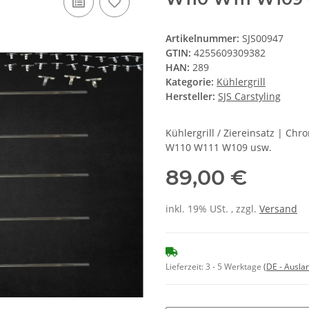
Artikelnummer:
SJS00947
GTIN:
4255609309382
HAN:
289
Kategorie:
Kühlergrill
Hersteller:
SJS Carstyling
Kühlergrill / Ziereinsatz | Ch
W110 W111 W109 usw.
89,00 €
inkl. 19% USt. , zzgl.
Versand
Lieferzeit:
3 - 5 Werktage
(DE - Ausla