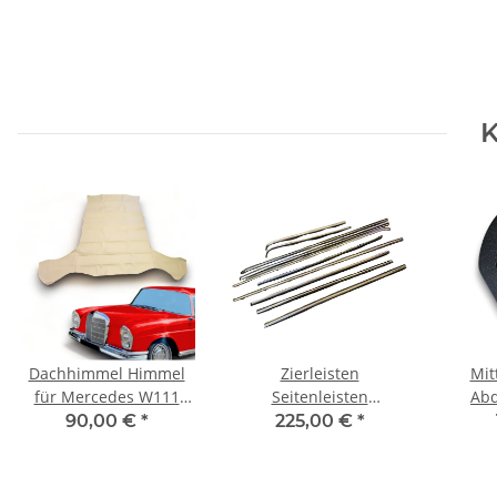
K
Dachhimmel Himmel
Zierleisten
Mit
für Mercedes W111
Seitenleisten
Abd
ohne Schiebedach
Gürtelleisten für
Merce
90,00 €
*
225,00 €
*
Mercedes W108
SLC 
mittlere Karosserie