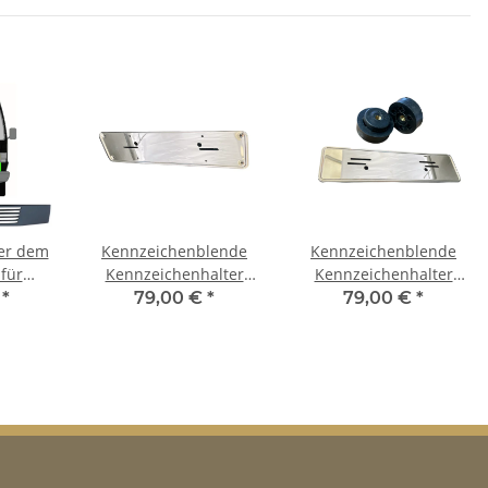
W112 W110 W116 W126
W123
ter dem
Kennzeichenblende
Kennzeichenblende
 für
Kennzeichenhalter
Kennzeichenhalter
7 – 410
Chrom hinten für
Chrom vorne für
€
*
79,00 €
*
79,00 €
*
vorne
Mercedes R107 W123
Mercedes R107 W123
W114 W115 W116 W108
W114 W115 W116 W108
W109 W110 W111 W112
W109 W110 W111 W112