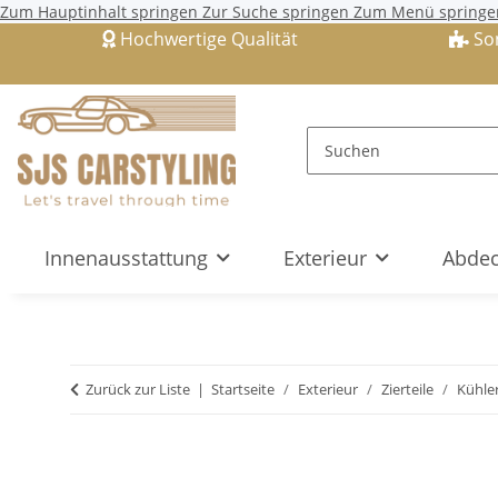
Zum Hauptinhalt springen
Zur Suche springen
Zum Menü springe
Hochwertige Qualität
So
Innenausstattung
Exterieur
Abdec
Zurück zur Liste
Startseite
Exterieur
Zierteile
Kühler