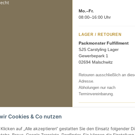
recht
Mo.–Fr.
08:00–16:00 Uhr
LAGER / RETOUREN
Packmonster Fulfillment
SJS Carstyling Lager
Gewerbepark 1
02694 Malschwitz
Retouren ausschließlich an dies
Adresse.
Abholungen nur nach
Terminvereinbarung.
Tel.:
+49 (0) 30 36417228
wir Cookies & Co nutzen
E-Mail:
info@sjs-carstyling.com
Klicken auf „Alle akzeptieren“ gestatten Sie den Einsatz folgender 
cha, Brevo, Google Translate, Doofinder. Sie können die Einstellung 