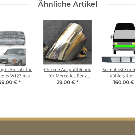
Ähnliche Artikel
grill-Einsatz für
Chrome Auspuffblende
Seitenleiste un
edes W123 neu
für Mercedes Benz
Kühlergitter
Oldtimer
Mercedes T1 20
99,00 €
*
29,00 €
*
160,00 
1977 – 1995 