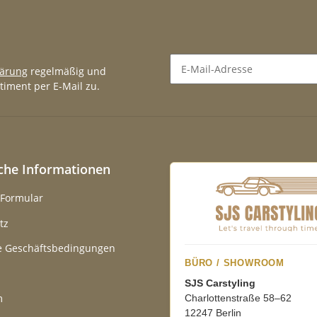
lärung
regelmäßig und
timent per E-Mail zu.
Newsletter Abonnieren
iche Informationen
-Formular
tz
e Geschäftsbedingungen
BÜRO / SHOWROOM
SJS Carstyling
m
Charlottenstraße 58–62
12247 Berlin