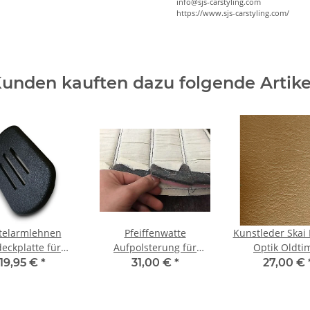
info@sjs-carstyling.com
https://www.sjs-carstyling.com/
unden kauften dazu folgende Artike
telarmlehnen
Pfeiffenwatte
Kunstleder Skai
eckplatte für
Aufpolsterung für
Optik Oldti
des SL107W107
Mercedes Bezüge
Youngtimer 
19,95 €
*
31,00 €
*
27,00 €
107 W114 W115
SL107 W123 W114
Merced
W115 W109 usw.