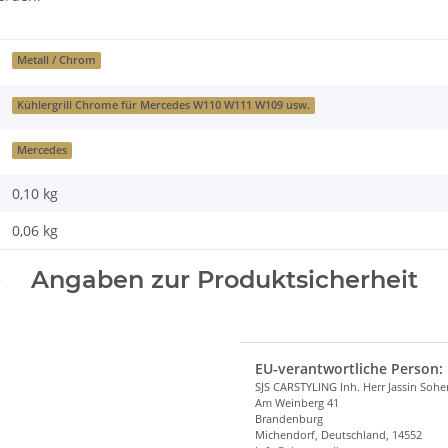
Metall / Chrom
Kühlergrill Chrome für Mercedes W110 W111 W109 usw.
Mercedes
0,10 kg
0,06
kg
Angaben zur Produktsicherheit
EU-verantwortliche Person:
SJS CARSTYLING Inh. Herr Jassin Soh
Am Weinberg 41
Brandenburg
Michendorf, Deutschland, 14552