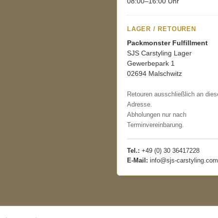
08:00–16:00 Uhr
LAGER / RETOUREN
Packmonster Fulfillment
SJS Carstyling Lager
Gewerbepark 1
02694 Malschwitz
Retouren ausschließlich an dies
Adresse.
Abholungen nur nach
Terminvereinbarung.
Tel.:
+49 (0) 30 36417228
E-Mail:
info@sjs-carstyling.com