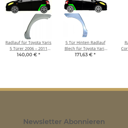
Radlauf für Toyota Yaris
5 Tür Hinten Radlauf
R
5 Türer 2006 – 2011
Blech für Toyota Yaris
Cor
hinten links
2006 - 2011 rechts
140,00 €
*
171,63 €
*
Newsletter Abonnieren