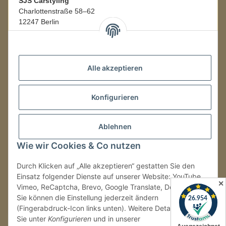
SJS Carstyling
Charlottenstraße 58–62
12247 Berlin
Mo.–Fr.
08:00–16:00 Uhr
Alle akzeptieren
LAGER / RETOUREN
Konfigurieren
Packmonster Fulfillment
SJS Carstyling Lager
Gewerbepark 1
Ablehnen
02694 Malschwitz
Wie wir Cookies & Co nutzen
Retouren ausschließlich an diese Adresse.
Abholungen nur nach Terminvereinbarung.
Durch Klicken auf „Alle akzeptieren“ gestatten Sie den
Einsatz folgender Dienste auf unserer Website: YouTube,
✕
Vimeo, ReCaptcha, Brevo, Google Translate, Doofinder.
Tel.:
+49 (0) 30 36417228
Sie können die Einstellung jederzeit ändern
E-Mail:
info@sjs-carstyling.com
(Fingerabdruck-Icon links unten). Weitere Details finden
Sie unter
Konfigurieren
und in unserer