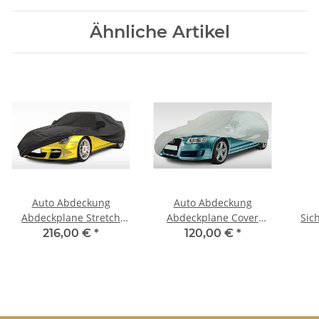
Ähnliche Artikel
Auto Abdeckung
Auto Abdeckung
Abdeckplane Stretch
Abdeckplane Cover
Sic
Cover Ganzgarage
Ganzgarage outdoor
50c
216,00 €
*
120,00 €
*
indoor für Ford Capri
Voyager für Ford Capri
Mk2 & Mk3 1969-1977
MK2 & MK3 19691977