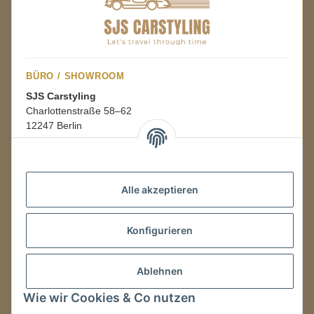
BÜRO / SHOWROOM
SJS Carstyling
Charlottenstraße 58–62
12247 Berlin
Mo.–Fr.
08:00–16:00 Uhr
Alle akzeptieren
LAGER / RETOUREN
Konfigurieren
Packmonster Fulfillment
SJS Carstyling Lager
Gewerbepark 1
Ablehnen
02694 Malschwitz
Wie wir Cookies & Co nutzen
Retouren ausschließlich an diese Adresse.