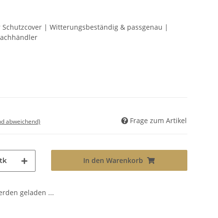
r Schutzcover | Witterungsbeständig & passgenau |
Fachhändler
Frage zum Artikel
nd abweichend)
In den Warenkorb
tk
den geladen ...