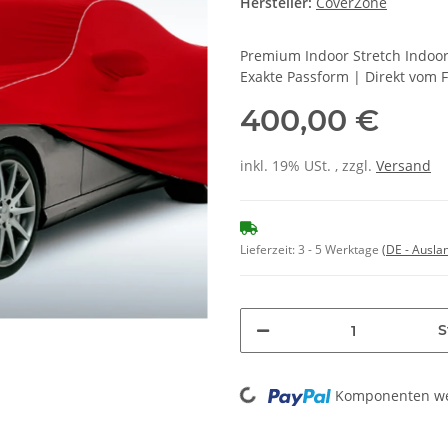
Hersteller:
CoverZone
Premium Indoor Stretch Indoo
Exakte Passform | Direkt vom 
400,00 €
inkl. 19% USt. , zzgl.
Versand
Lieferzeit:
3 - 5 Werktage
(DE - Ausla
S
Komponenten wer
Loading...