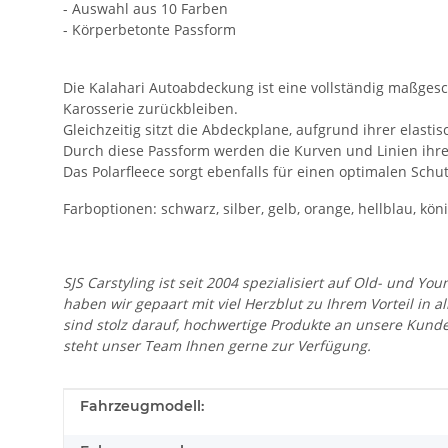
- Auswahl aus 10 Farben
- Körperbetonte Passform
Die Kalahari Autoabdeckung ist eine vollständig maßges
Karosserie zurückbleiben.
Gleichzeitig sitzt die Abdeckplane, aufgrund ihrer elasti
Durch diese Passform werden die Kurven und Linien ihr
Das Polarfleece sorgt ebenfalls für einen optimalen Schut
Farboptionen: schwarz, silber, gelb, orange, hellblau, kön
SJS Carstyling ist seit 2004 spezialisiert auf Old- und
haben wir gepaart mit viel Herzblut zu Ihrem Vorteil in 
sind stolz darauf, hochwertige Produkte an unsere Kund
steht unser Team Ihnen gerne zur Verfügung.
Produkteigenschaft
Wert
Fahrzeugmodell: