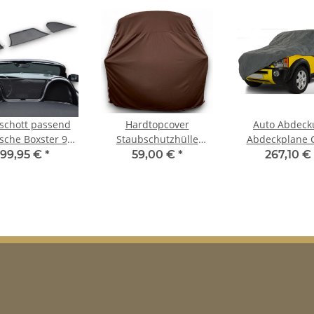
schott passend
Hardtopcover
Auto Abdeck
rsche Boxster 986
Staubschutzhülle
Abdeckplane 
in schwarz
Hardtophülle braun
Ganzgarage ou
199,95 €
*
59,00 €
*
267,10 €
stormforce für 
Boxster 986 