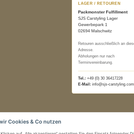
LAGER / RETOUREN
Packmonster Fulfillment
SJS Carstyling Lager
Gewerbepark 1
02694 Malschwitz
Retouren ausschließlich an dies
Adresse.
Abholungen nur nach
Terminvereinbarung.
Tel.:
+49 (0) 30 36417228
E-Mail:
info@sjs-carstyling.com
wir Cookies & Co nutzen
Klicken auf „Alle akzeptieren“ gestatten Sie den Einsatz folgender 