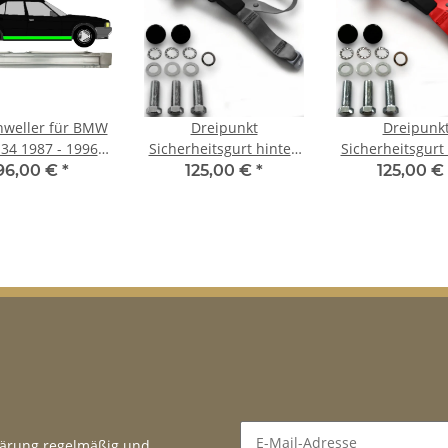
hweller für BMW
Dreipunkt
Dreipunk
E34 1987 - 1996
Sicherheitsgurt hinten
Sicherheitsgurt
rechts
50cm Bandschloss grau
30cm Bandschlo
96,00 €
*
125,00 €
*
125,00 €
für BMW 5er Serie ab
für BMW 5er Se
1985
1985
lärung
regelmäßig und