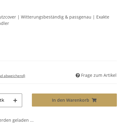
zcover | Witterungsbeständig & passgenau | Exakte
ndler
Frage zum Artikel
nd abweichend)
In den Warenkorb
tk
den geladen ...