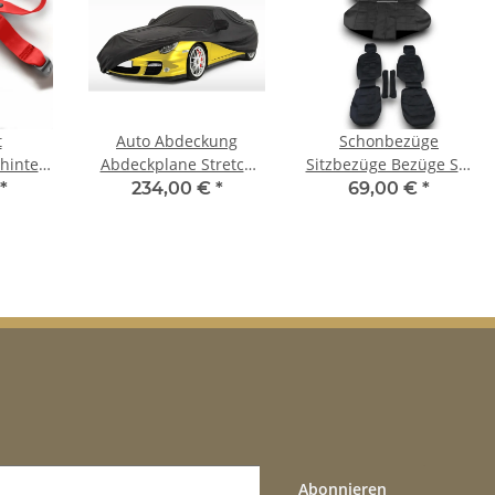
t
Auto Abdeckung
Schonbezüge
 hinten
Abdeckplane Stretch
Sitzbezüge Bezüge Set
ss rot
Cover Ganzgarage
für BMW 5er E34
*
234,00 €
*
69,00 €
*
rie ab
indoor für BMW 5 Serie
E34, E39 Touring
Abonnieren