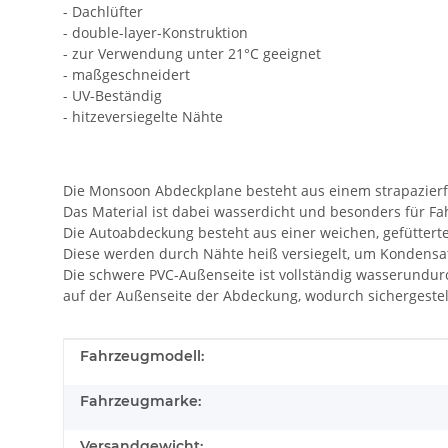
- Dachlüfter
- double-layer-Konstruktion
- zur Verwendung unter 21°C geeignet
- maßgeschneidert
- UV-Beständig
- hitzeversiegelte Nähte
Die Monsoon Abdeckplane besteht aus einem strapazierfä
Das Material ist dabei wasserdicht und besonders für Fa
Die Autoabdeckung besteht aus einer weichen, gefütterte
Diese werden durch Nähte heiß versiegelt, um Kondensa
Die schwere PVC-Außenseite ist vollständig wasserundurc
auf der Außenseite der Abdeckung, wodurch sichergestellt
Produkteigenschaft
Wert
Fahrzeugmodell:
Fahrzeugmarke:
Versandgewicht: