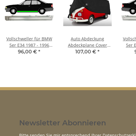
Vollschweller für BMW
Auto Abdeckung
Vollsc
5er E34 1987 - 1996
Abdeckplane Cover
5er 
links
Ganzgarage indoor
96,00 €
*
107,00 €
*
Sahara für BMW 5er
E34, E39
Newsletter Abonnieren
Bitte senden Sie mir entsprechend Ihrer
Datenschutzerk