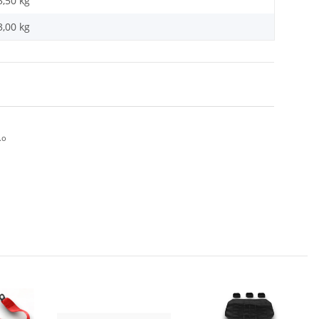
3,50 kg
3,00
kg
.o