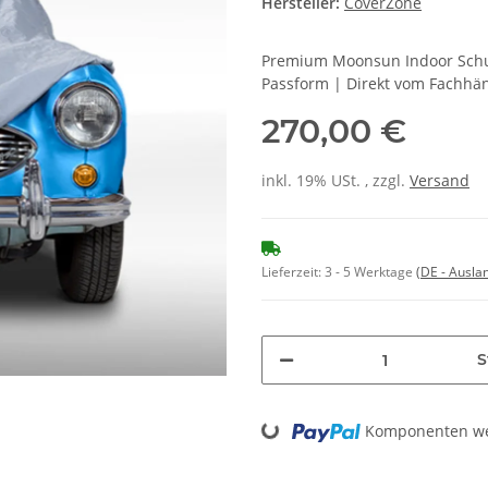
Hersteller:
CoverZone
Premium Moonsun Indoor Schut
Passform | Direkt vom Fachhä
270,00 €
inkl. 19% USt. , zzgl.
Versand
Lieferzeit:
3 - 5 Werktage
(DE - Ausla
S
Loading...
Komponenten wer