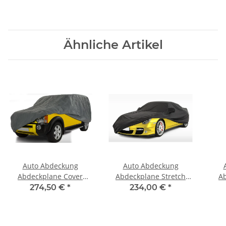
Ähnliche Artikel
Auto Abdeckung
Auto Abdeckung
Abdeckplane Cover
Abdeckplane Stretch
A
Ganzgarage outdoor
Cover Ganzgarage
G
274,50 €
*
234,00 €
*
stormforce für Aston
indoor für Aston Martin
Saha
Martin DB9, DBS, DB9
DB9, DBS, DB9 Volante
DB9
Volante ab 2003
2003