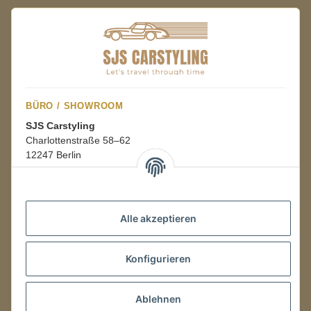
BÜRO / SHOWROOM
SJS Carstyling
Charlottenstraße 58–62
12247 Berlin
Mo.–Fr.
08:00–16:00 Uhr
Alle akzeptieren
LAGER / RETOUREN
Konfigurieren
Packmonster Fulfillment
SJS Carstyling Lager
Gewerbepark 1
Ablehnen
02694 Malschwitz