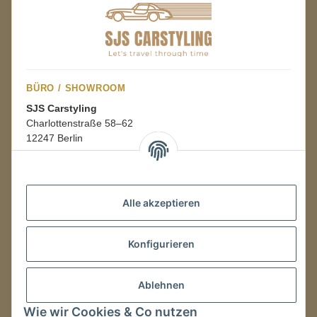
BÜRO / SHOWROOM
SJS Carstyling
Charlottenstraße 58–62
12247 Berlin
Mo.–Fr.
08:00–16:00 Uhr
Alle akzeptieren
LAGER / RETOUREN
Konfigurieren
Packmonster Fulfillment
SJS Carstyling Lager
Gewerbepark 1
Ablehnen
02694 Malschwitz
Wie wir Cookies & Co nutzen