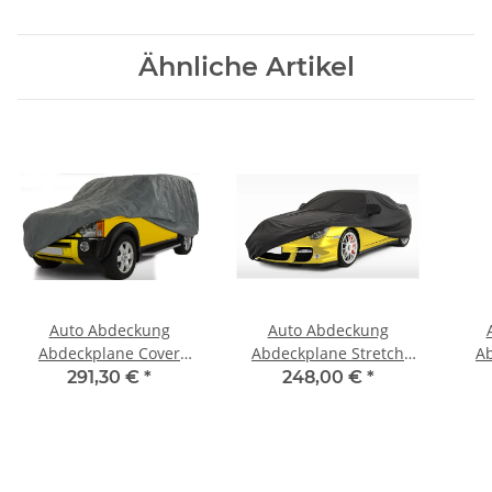
Ähnliche Artikel
Auto Abdeckung
Auto Abdeckung
Abdeckplane Cover
Abdeckplane Stretch
A
Ganzgarage outdoor
Cover Ganzgarage
Ga
291,30 €
*
248,00 €
*
stormforce für Audi Q8
indoor für Audi Q8 2018
Vo