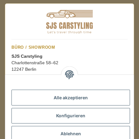
BÜRO / SHOWROOM
SJS Carstyling
Charlottenstraße 58–62
12247 Berlin
Mo.–Fr.
08:00–16:00 Uhr
Alle akzeptieren
LAGER / RETOUREN
Konfigurieren
Packmonster Fulfillment
SJS Carstyling Lager
Gewerbepark 1
Ablehnen
02694 Malschwitz