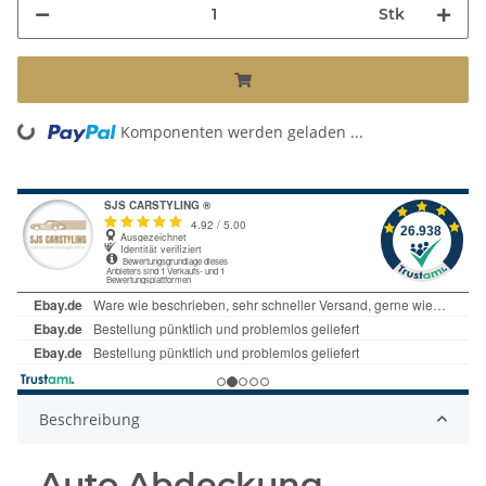
Stk
ding...
Komponenten werden geladen ...
Beschreibung
Auto Abdeckung