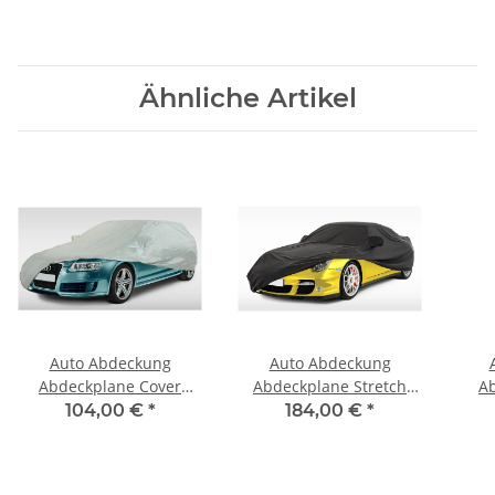
Ähnliche Artikel
Auto Abdeckung
Auto Abdeckung
Abdeckplane Cover
Abdeckplane Stretch
A
Ganzgarage outdoor
Cover Ganzgarage
G
104,00 €
*
184,00 €
*
Voyager für Daihatsu
indoor für Daihatsu
Sa
Copen
Copen