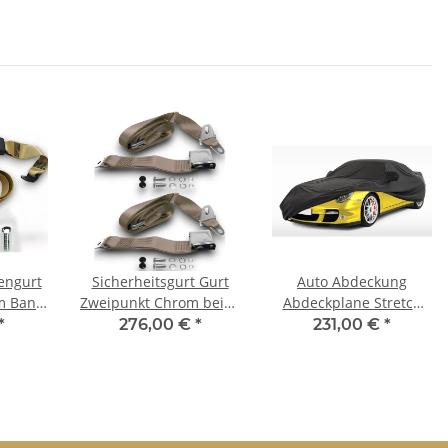
engurt
Sicherheitsgurt Gurt
Auto Abdeckung
cm Band
Zweipunkt Chrom beige
Abdeckplane Stretch
0
für Fiat 500 Set
Cover Ganzgarage
*
276,00 €
*
231,00 €
*
indoor für Fiat 500L