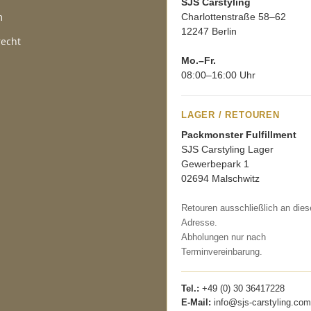
SJS Carstyling
m
Charlottenstraße 58–62
12247 Berlin
recht
Mo.–Fr.
08:00–16:00 Uhr
LAGER / RETOUREN
Packmonster Fulfillment
SJS Carstyling Lager
Gewerbepark 1
02694 Malschwitz
Retouren ausschließlich an dies
Adresse.
Abholungen nur nach
Terminvereinbarung.
Tel.:
+49 (0) 30 36417228
E-Mail:
info@sjs-carstyling.com