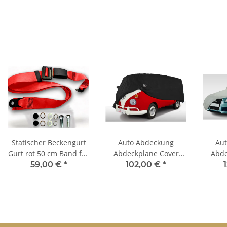
Statischer Beckengurt
Auto Abdeckung
Au
Gurt rot 50 cm Band für
Abdeckplane Cover
Abde
Fiat 500
Ganzgarage indoor
Ganz
59,00 €
*
102,00 €
*
Sahara für Fiat 500
Voyag