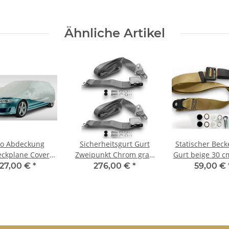
Ähnliche Artikel
to Abdeckung
Sicherheitsgurt Gurt
Statischer Beck
ckplane Cover
Zweipunkt Chrom grau
Gurt beige 30 
garage outdoor
für Fiat 500 Set
für Fiat 50
127,00 €
*
276,00 €
*
59,00 €
er für Fiat 500
(Classic)