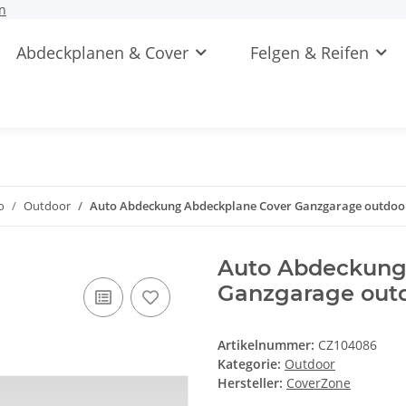
n
Abdeckplanen & Cover
Felgen & Reifen
o
Outdoor
Auto Abdeckung Abdeckplane Cover Ganzgarage outdoor 
Auto Abdeckung
Ganzgarage outd
Artikelnummer:
CZ104086
Kategorie:
Outdoor
Hersteller:
CoverZone