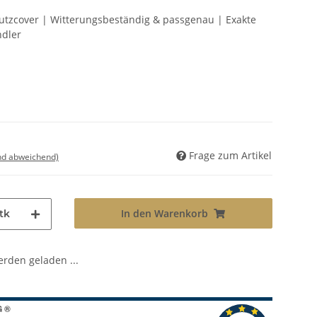
tzcover | Witterungsbeständig & passgenau | Exakte
ndler
Frage zum Artikel
nd abweichend)
In den Warenkorb
tk
den geladen ...