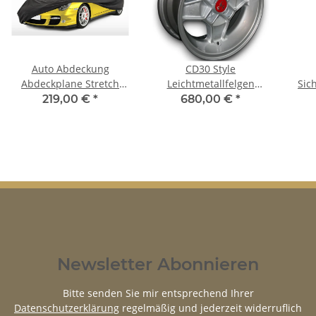
Auto Abdeckung
CD30 Style
Abdeckplane Stretch
Leichtmetallfelgen
Sic
Cover Ganzgarage
felgen für Alfa Romeo
5
219,00 €
*
680,00 €
*
indoor für Alfa Romeo
Giulietta 5.5x13 ET 7
schw
Giulietta 2010
Newsletter Abonnieren
Bitte senden Sie mir entsprechend Ihrer
Datenschutzerklärung
regelmäßig und jederzeit widerruflich