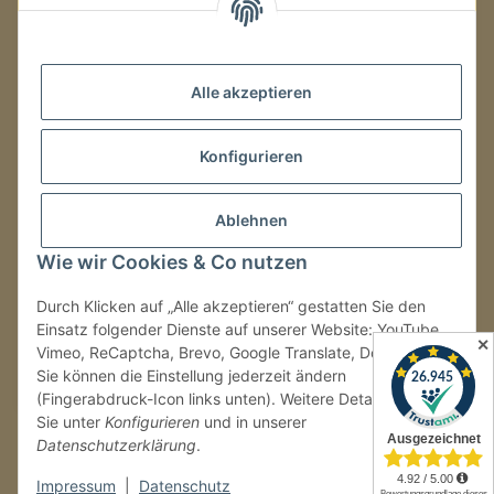
Mo.–Fr.
08:00–16:00 Uhr
Alle akzeptieren
LAGER / RETOUREN
Konfigurieren
Packmonster Fulfillment
SJS Carstyling Lager
Gewerbepark 1
Ablehnen
02694 Malschwitz
Wie wir Cookies & Co nutzen
Retouren ausschließlich an diese Adresse.
Abholungen nur nach Terminvereinbarung.
Durch Klicken auf „Alle akzeptieren“ gestatten Sie den
Einsatz folgender Dienste auf unserer Website: YouTube,
✕
Vimeo, ReCaptcha, Brevo, Google Translate, Doofinder.
Tel.:
+49 (0) 30 36417228
Sie können die Einstellung jederzeit ändern
E-Mail:
info@sjs-carstyling.com
(Fingerabdruck-Icon links unten). Weitere Details finden
Sie unter
Konfigurieren
und in unserer
Datenschutzerklärung
.
Vertrag widerrufen
Impressum
|
Datenschutz
* Alle Preise inkl. gesetzlicher USt., zzgl.
Versand