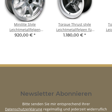
Minilite Style
Torque Thrust style
To
Leichtmetallfelgen
Leichtmetallfelgen für
Lei
Felgen für Chevrolet
Chevrolet Caprice 8x15
Che
920,00 €
*
1.180,00 €
*
Caprice 7x15 ET 0
ET 0
Newsletter Abonnieren
Bitte senden Sie mir entsprechend Ihrer
Datenschutzerklärung
regelmäßig und jederzeit widerruflich