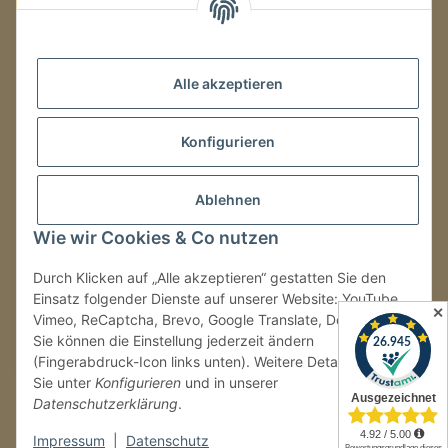
Mo.–Fr.
08:00–16:00 Uhr
Alle akzeptieren
LAGER / RETOUREN
Konfigurieren
Packmonster Fulfillment
SJS Carstyling Lager
Gewerbepark 1
Ablehnen
02694 Malschwitz
Wie wir Cookies & Co nutzen
Retouren ausschließlich an diese Adresse.
Abholungen nur nach Terminvereinbarung.
Durch Klicken auf „Alle akzeptieren“ gestatten Sie den
Einsatz folgender Dienste auf unserer Website: YouTube,
✕
Vimeo, ReCaptcha, Brevo, Google Translate, Doofinder.
Tel.:
+49 (0) 30 36417228
Sie können die Einstellung jederzeit ändern
E-Mail:
info@sjs-carstyling.com
(Fingerabdruck-Icon links unten). Weitere Details finden
Sie unter
Konfigurieren
und in unserer
Datenschutzerklärung
.
Vertrag widerrufen
Impressum
|
Datenschutz
* Alle Preise inkl. gesetzlicher USt., zzgl.
Versand