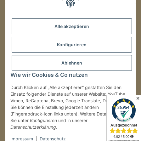
Mo.–Fr.
08:00–16:00 Uhr
Alle akzeptieren
LAGER / RETOUREN
Konfigurieren
Packmonster Fulfillment
SJS Carstyling Lager
Gewerbepark 1
Ablehnen
02694 Malschwitz
Wie wir Cookies & Co nutzen
Retouren ausschließlich an diese Adresse.
Abholungen nur nach Terminvereinbarung.
Durch Klicken auf „Alle akzeptieren“ gestatten Sie den
Einsatz folgender Dienste auf unserer Website: YouTube,
✕
Vimeo, ReCaptcha, Brevo, Google Translate, Doofinder.
Tel.:
+49 (0) 30 36417228
Sie können die Einstellung jederzeit ändern
E-Mail:
info@sjs-carstyling.com
(Fingerabdruck-Icon links unten). Weitere Details finden
Sie unter
Konfigurieren
und in unserer
Datenschutzerklärung
.
Vertrag widerrufen
Impressum
|
Datenschutz
* Alle Preise inkl. gesetzlicher USt., zzgl.
Versand