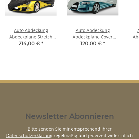
Auto Abdeckung
Auto Abdeckung
Abdeckplane Stretch
Abdeckplane Cover
Ab
Cover Ganzgarage
Ganzgarage outdoor
C
214,00 €
*
120,00 €
*
indoor für TVR M Series,
Voyager für TVR Tasmin
ind
1600M, 2500M, 3000M
2+2
Newsletter Abonnieren
Bitte senden Sie mir entsprechend Ihrer
Datenschutzerklärung
regelmäßig und jederzeit widerruflich