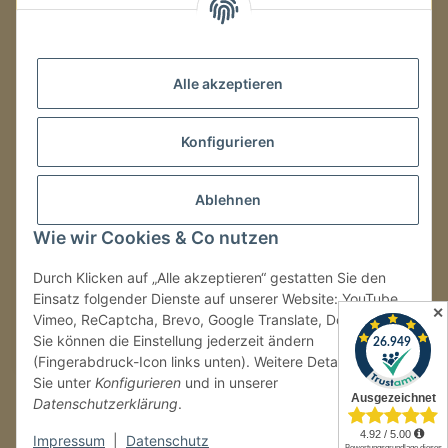
Mo.–Fr.
08:00–16:00 Uhr
Alle akzeptieren
LAGER / RETOUREN
Konfigurieren
Packmonster Fulfillment
SJS Carstyling Lager
Gewerbepark 1
Ablehnen
02694 Malschwitz
Wie wir Cookies & Co nutzen
Retouren ausschließlich an diese Adresse.
Abholungen nur nach Terminvereinbarung.
Durch Klicken auf „Alle akzeptieren“ gestatten Sie den
Einsatz folgender Dienste auf unserer Website: YouTube,
✕
Vimeo, ReCaptcha, Brevo, Google Translate, Doofinder.
Tel.:
+49 (0) 30 36417228
Sie können die Einstellung jederzeit ändern
E-Mail:
info@sjs-carstyling.com
(Fingerabdruck-Icon links unten). Weitere Details finden
Sie unter
Konfigurieren
und in unserer
Datenschutzerklärung
.
Vertrag widerrufen
Impressum
|
Datenschutz
* Alle Preise inkl. gesetzlicher USt., zzgl.
Versand