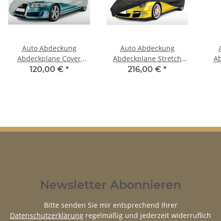
Auto Abdeckung
Auto Abdeckung
Abdeckplane Cover
Abdeckplane Stretch
A
Ganzgarage outdoor
Cover Ganzgarage
G
120,00 €
*
216,00 €
*
Voyager für Triumph
indoor für Triumph
Sa
Dolomite und Sprint
Dolomite & Sprint
Do
Newsletter Abonnieren
Bitte senden Sie mir entsprechend Ihrer
Datenschutzerklärung
regelmäßig und jederzeit widerruflich