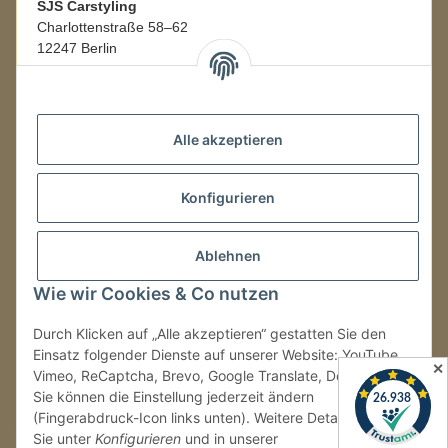
SJS Carstyling
Charlottenstraße 58–62
12247 Berlin
Mo.–Fr.
08:00–16:00 Uhr
Alle akzeptieren
LAGER / RETOUREN
Konfigurieren
Packmonster Fulfillment
SJS Carstyling Lager
Gewerbepark 1
Ablehnen
02694 Malschwitz
Wie wir Cookies & Co nutzen
Retouren ausschließlich an diese Adresse.
Abholungen nur nach Terminvereinbarung.
Durch Klicken auf „Alle akzeptieren“ gestatten Sie den
Einsatz folgender Dienste auf unserer Website: YouTube,
✕
Vimeo, ReCaptcha, Brevo, Google Translate, Doofinder.
Tel.:
+49 (0) 30 36417228
Sie können die Einstellung jederzeit ändern
E-Mail:
info@sjs-carstyling.com
(Fingerabdruck-Icon links unten). Weitere Details finden
Sie unter
Konfigurieren
und in unserer