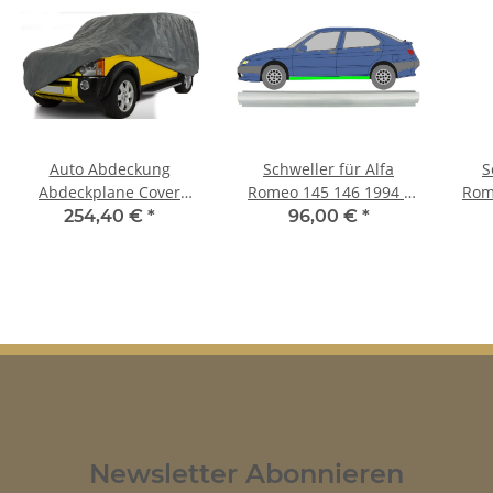
Auto Abdeckung
Schweller für Alfa
S
Abdeckplane Cover
Romeo 145 146 1994 -
Rom
Ganzgarage outdoor
2000 links
254,40 €
*
96,00 €
*
stormforce für Alfa
Romeo 146 & 147
Newsletter Abonnieren