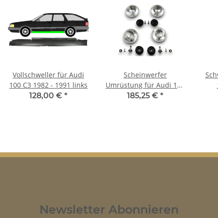
Vollschweller für Audi
Scheinwerfer
Sch
100 C3 1982 - 1991 links
Umrüstung für Audi 100
US-Modelle auf EU-
128,00 €
*
185,25 €
*
Norm für TÜV
Newsletter Abonnieren