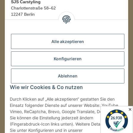
SJS Carstyling
Charlottenstraße 58–62
12247 Berlin
Mo.–Fr.
08:00–16:00 Uhr
Alle akzeptieren
LAGER / RETOUREN
Konfigurieren
Packmonster Fulfillment
SJS Carstyling Lager
Gewerbepark 1
Ablehnen
02694 Malschwitz
Wie wir Cookies & Co nutzen
Retouren ausschließlich an diese Adresse.
Abholungen nur nach Terminvereinbarung.
Durch Klicken auf „Alle akzeptieren“ gestatten Sie den
Einsatz folgender Dienste auf unserer Website: YouTube,
✕
Vimeo, ReCaptcha, Brevo, Google Translate, Doofinder.
Tel.:
+49 (0) 30 36417228
Sie können die Einstellung jederzeit ändern
E-Mail:
info@sjs-carstyling.com
(Fingerabdruck-Icon links unten). Weitere Details finden
Sie unter
Konfigurieren
und in unserer