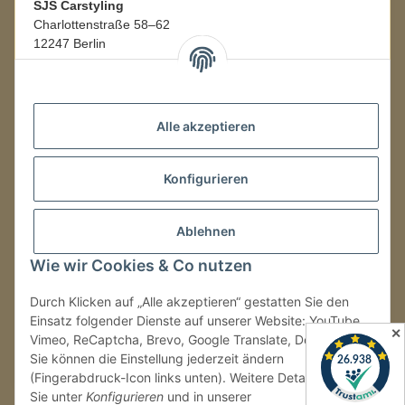
SJS Carstyling
Charlottenstraße 58–62
12247 Berlin
Mo.–Fr.
08:00–16:00 Uhr
Alle akzeptieren
LAGER / RETOUREN
Konfigurieren
Packmonster Fulfillment
SJS Carstyling Lager
Gewerbepark 1
Ablehnen
02694 Malschwitz
Wie wir Cookies & Co nutzen
Retouren ausschließlich an diese Adresse.
Abholungen nur nach Terminvereinbarung.
Durch Klicken auf „Alle akzeptieren“ gestatten Sie den
Einsatz folgender Dienste auf unserer Website: YouTube,
✕
Vimeo, ReCaptcha, Brevo, Google Translate, Doofinder.
Tel.:
+49 (0) 30 36417228
Sie können die Einstellung jederzeit ändern
E-Mail:
info@sjs-carstyling.com
(Fingerabdruck-Icon links unten). Weitere Details finden
Sie unter
Konfigurieren
und in unserer