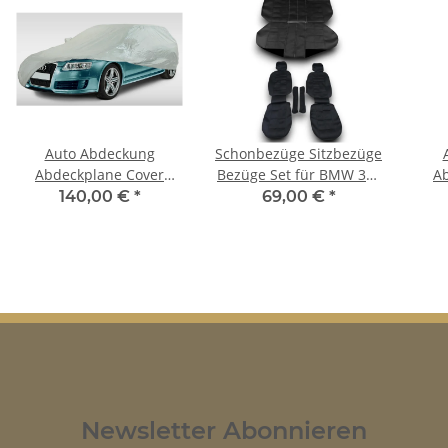
Auto Abdeckung
Schonbezüge Sitzbezüge
Abdeckplane Cover
Bezüge Set für BMW 3er
A
Ganzgarage outdoor
E91
Ga
140,00 €
*
69,00 €
*
Voyager für BMW 3er
stor
Touring E91
Newsletter Abonnieren