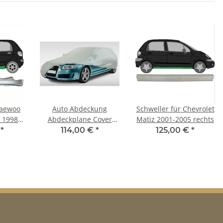
Daewoo
Auto Abdeckung
Schweller für Chevrolet
 1998-
Abdeckplane Cover
Matiz 2001-2005 rechts
s
Ganzgarage outdoor
€
*
114,00 €
*
125,00 €
*
Voyager für Chevrolet
Matiz