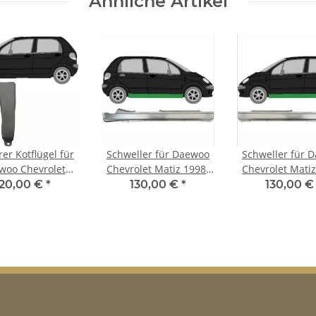
Ähnliche Artikel
er Kotflügel für
Schweller für Daewoo
Schweller für 
woo Chevrolet
Chevrolet Matiz 1998-
Chevrolet Matiz
 1998-2008 links
2008 rechts
2008 link
120,00 €
*
130,00 €
*
130,00 