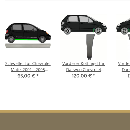
Schweller für Chevrolet
Vorderer Kotflügel für
Vorder
Matiz 2001 - 2005
Daewoo Chevrolet
Dae
rechts
Matiz 1998-2008 rechts
Matiz
65,00 €
*
120,00 €
*