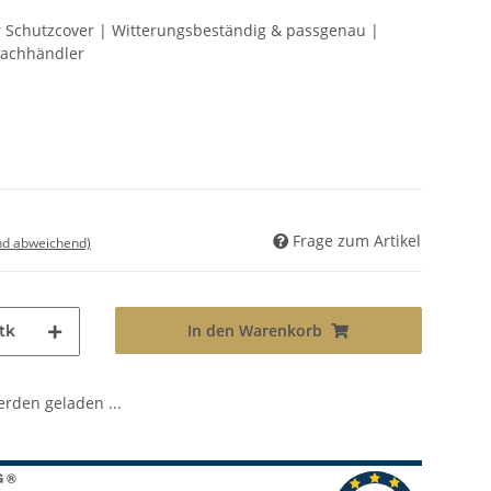
r Schutzcover | Witterungsbeständig & passgenau |
Fachhändler
Frage zum Artikel
nd abweichend)
In den Warenkorb
tk
den geladen ...