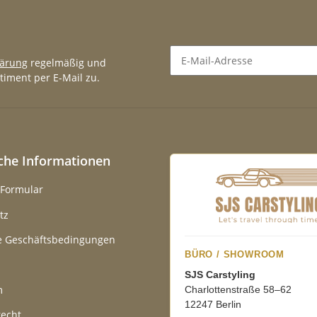
lärung
regelmäßig und
timent per E-Mail zu.
Newsletter Abonnieren
iche Informationen
-Formular
tz
e Geschäftsbedingungen
BÜRO / SHOWROOM
SJS Carstyling
m
Charlottenstraße 58–62
12247 Berlin
recht