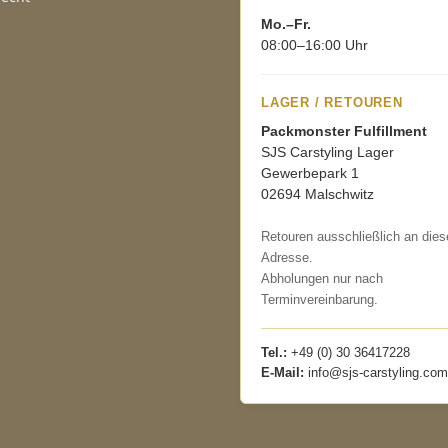
Mo.–Fr.
08:00–16:00 Uhr
LAGER / RETOUREN
Packmonster Fulfillment
SJS Carstyling Lager
Gewerbepark 1
02694 Malschwitz
Retouren ausschließlich an dies
Adresse.
Abholungen nur nach
Terminvereinbarung.
Tel.:
+49 (0) 30 36417228
E-Mail:
info@sjs-carstyling.com