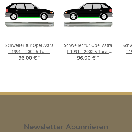
Schweller für Opel Astra
Schweller für Opel Astra
Schw
F 1991 – 2002 5 Türer
F 1991 – 2002 5 Türer
F 1
rechts
links
96,00 €
*
96,00 €
*
Newsletter Abonnieren