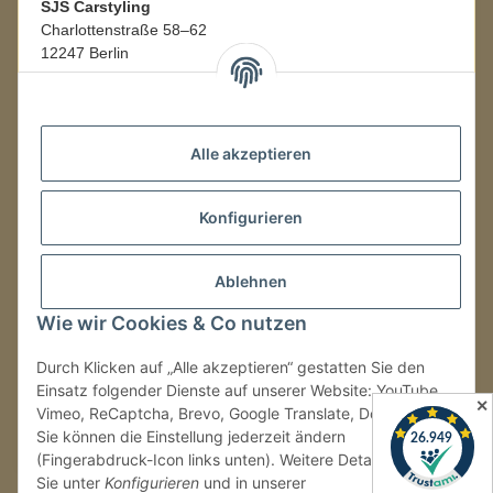
SJS Carstyling
Charlottenstraße 58–62
12247 Berlin
Mo.–Fr.
08:00–16:00 Uhr
Alle akzeptieren
LAGER / RETOUREN
Konfigurieren
Packmonster Fulfillment
SJS Carstyling Lager
Gewerbepark 1
Ablehnen
02694 Malschwitz
Wie wir Cookies & Co nutzen
Retouren ausschließlich an diese Adresse.
Abholungen nur nach Terminvereinbarung.
Durch Klicken auf „Alle akzeptieren“ gestatten Sie den
Einsatz folgender Dienste auf unserer Website: YouTube,
✕
Vimeo, ReCaptcha, Brevo, Google Translate, Doofinder.
Tel.:
+49 (0) 30 36417228
Sie können die Einstellung jederzeit ändern
E-Mail:
info@sjs-carstyling.com
(Fingerabdruck-Icon links unten). Weitere Details finden
Sie unter
Konfigurieren
und in unserer